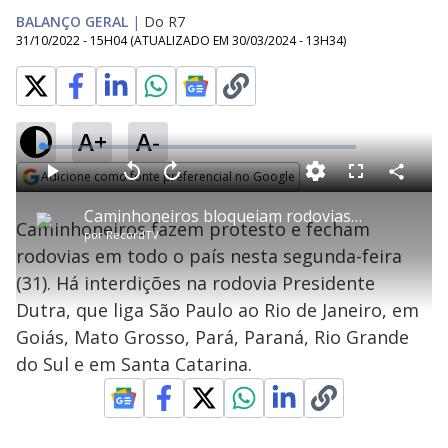
BALANÇO GERAL
|
Do R7
31/10/2022 - 15H04
(ATUALIZADO EM
30/03/2024 - 13H34
)
A+
A-
L
o
a
Adicione como fonte preferencial no Google
d
C
P
V
A
P
F
e
o
l
o
v
u
Opens in new window
d
m
a
l
a
l
:
Caminhoneiros bloqueiam rodovias de pelo menos 12 estados
p
y
t
n
l
2
Caminhoneiros fazem protesto e fecham
a
a
ç
s
.
por
RecordTV
r
r
a
c
0
t
1
r
l
r
2
rodovias em todo o país nesta segunda-feira
i
0
1
e
%
l
s
0
e
h
(31). Há interdições na rodovia Presidente
e
s
n
a
g
e
r
u
g
Dutra, que liga São Paulo ao Rio de Janeiro, em
n
u
a
d
n
o
d
Goiás, Mato Grosso, Pará, Paraná, Rio Grande
s
o
s
do Sul e em Santa Catarina.
y
M
u
d