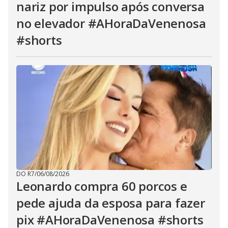
nariz por impulso após conversa
no elevador #AHoraDaVenenosa
#shorts
DO R7
/
06/08/2026
Leonardo compra 60 porcos e
pede ajuda da esposa para fazer
pix #AHoraDaVenenosa #shorts