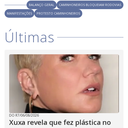
V
o
BALANÇO GERAL
CAMINHONEIROS BLOQUEIAM RODOVIAS
i
MANIFESTAÇÕES
PROTESTO CAMINHONEIROS
d
Últimas
e
o
DO R7
/
06/08/2026
Xuxa revela que fez plástica no