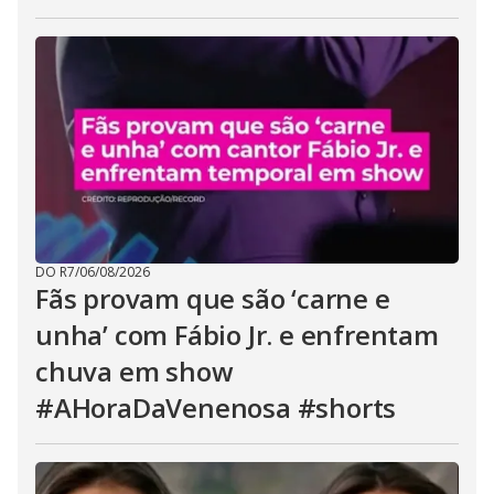
DO R7
/
06/08/2026
Fãs provam que são ‘carne e
unha’ com Fábio Jr. e enfrentam
chuva em show
#AHoraDaVenenosa #shorts