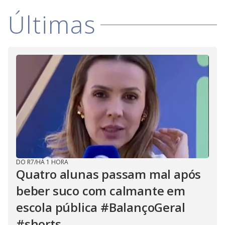
i
Últimas
d
e
o
DO R7
/
HÁ 1 HORA
Quatro alunas passam mal após
beber suco com calmante em
escola pública #BalançoGeral
#shorts