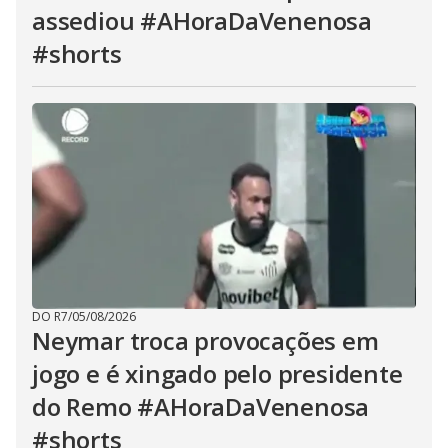
assediou #AHoraDaVenenosa
#shorts
DO R7
/
05/08/2026
Neymar troca provocações em
jogo e é xingado pelo presidente
do Remo #AHoraDaVenenosa
#shorts