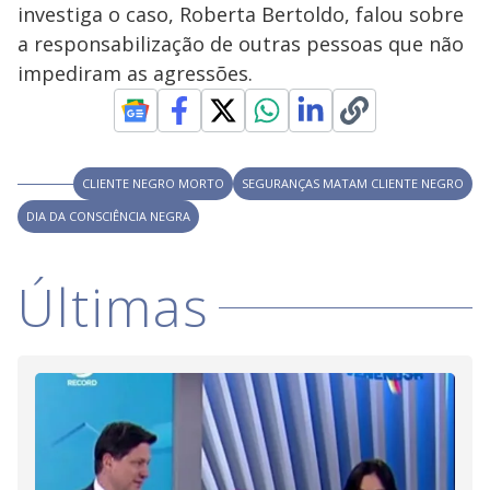
V
d
investiga o caso, Roberta Bertoldo, falou sobre
o
a responsabilização de outras pessoas que não
i
impediram as agressões.
d
CLIENTE NEGRO MORTO
SEGURANÇAS MATAM CLIENTE NEGRO
e
DIA DA CONSCIÊNCIA NEGRA
o
Últimas