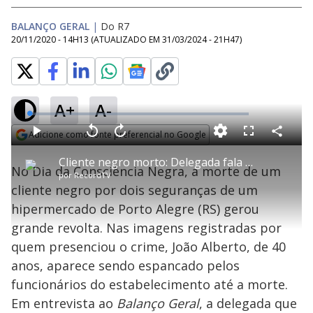
BALANÇO GERAL
|
Do R7
20/11/2020 - 14H13
(ATUALIZADO EM
31/03/2024 - 21H47
)
A+
A-
L
o
a
Adicione como fonte preferencial no Google
d
C
P
V
A
P
F
e
o
l
o
v
u
Opens in new window
d
m
a
l
a
l
:
Cliente negro morto: Delegada fala sobre indiciamento de envolvidos no crime
p
y
t
n
l
1
No Dia da Consciência Negra, a morte de um
a
a
ç
s
.
por
RecordTV
r
r
a
c
4
t
1
r
l
r
9
cliente negro por dois seguranças de um
i
0
1
e
%
l
s
0
e
h
hipermercado de Porto Alegre (RS) gerou
e
s
n
a
g
e
r
u
g
grande revolta. Nas imagens registradas por
n
u
a
d
n
o
d
quem presenciou o crime, João Alberto, de 40
s
o
s
anos, aparece sendo espancado pelos
y
funcionários do estabelecimento até a morte.
Em entrevista ao
Balanço Geral
, a delegada que
M
u