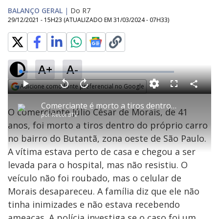
BALANÇO GERAL
|
Do R7
29/12/2021 - 15H23
(ATUALIZADO EM
31/03/2024 - 07H33
)
A+
A-
L
o
a
Adicione como fonte preferencial no Google
d
C
P
V
A
P
F
e
o
l
o
v
u
Opens in new window
d
m
a
l
a
l
:
Comerciante é morto a tiros dentro do próprio carro na zona oeste de SP
p
y
t
n
l
4
O comerciante Júlio César de Morais, de 41
a
a
ç
s
.
por
RecordTV
r
r
a
c
8
t
1
r
l
r
2
anos, foi morto a tiros dentro do próprio carro
i
0
1
e
%
l
s
0
e
h
no bairro do Butantã, zona oeste de São Paulo.
e
s
n
a
g
e
r
u
g
A vítima estava perto de casa e chegou a ser
n
u
a
d
n
o
d
levada para o hospital, mas não resistiu. O
s
o
s
veículo não foi roubado, mas o celular de
y
Morais desapareceu. A família diz que ele não
tinha inimizades e não estava recebendo
M
u
d
ameaças. A polícia investiga se o caso foi um