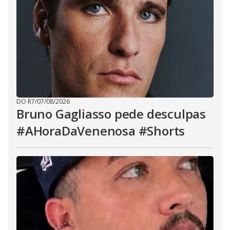
DO R7
/
07/08/2026
Bruno Gagliasso pede desculpas
#AHoraDaVenenosa #Shorts