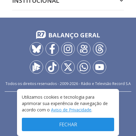
INSTITUCIONAL
BALANÇO GERAL
Todos os direitos reservados - 2009-
2026
- Rádio e Televisão Record S.A
Utilizamos cookies e tecnologia para
CARREIRA
FALE CONOSCO
PRIVACIDADE
aprimorar sua experiência de navegação de
TERMOS E CONDIÇÕES DE USO
acordo com o
Aviso de Privacidade
.
FECHAR