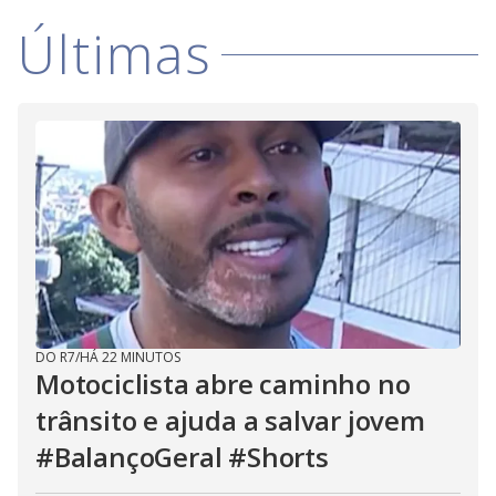
i
Últimas
d
e
o
DO R7
/
HÁ 22 MINUTOS
Motociclista abre caminho no
trânsito e ajuda a salvar jovem
#BalançoGeral #Shorts