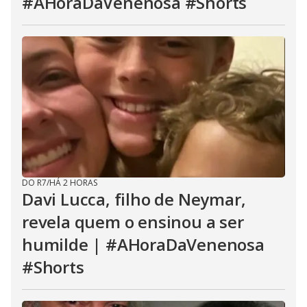
#AHoraDaVenenosa #Shorts
DO R7
/
HÁ 2 HORAS
Davi Lucca, filho de Neymar,
revela quem o ensinou a ser
humilde | #AHoraDaVenenosa
#Shorts