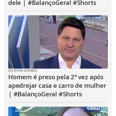
dele | #BalançoGeral #Shorts
DO R7
/
HÁ 4 HORAS
Homem é preso pela 2ª vez após
apedrejar casa e carro de mulher
| #BalançoGeral #Shorts