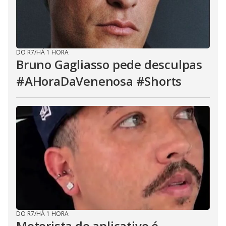
DO R7
/
HÁ 1 HORA
Bruno Gagliasso pede desculpas
#AHoraDaVenenosa #Shorts
DO R7
/
HÁ 1 HORA
Motorista de aplicativo é