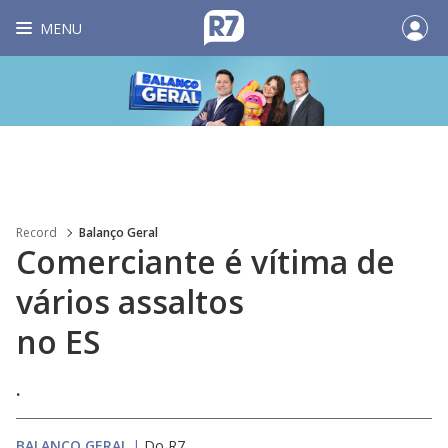
MENU
Record
Balanço Geral
Comerciante é vítima de
vários assaltos
no ES
.
BALANÇO GERAL
|
Do R7