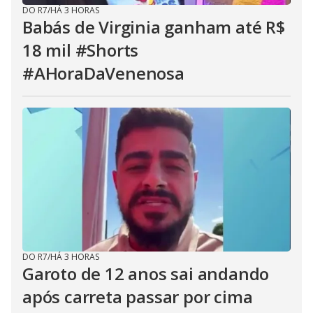
DO R7
/
HÁ 3 HORAS
Babás de Virginia ganham até R$
18 mil #Shorts
#AHoraDaVenenosa
DO R7
/
HÁ 3 HORAS
Garoto de 12 anos sai andando
após carreta passar por cima