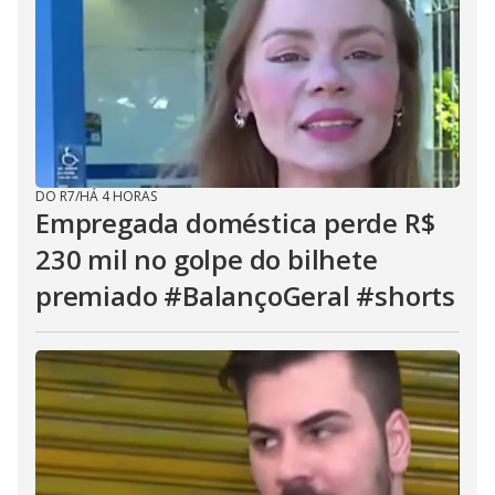
DO R7
/
HÁ 4 HORAS
Empregada doméstica perde R$
230 mil no golpe do bilhete
premiado #BalançoGeral #shorts