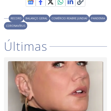
i
RECORD
BALANÇO GERAL
COMÉRCIO REABRE JUNDIAÍ
PANDEMIA
d
CORONAVÍRUS
e
Últimas
o