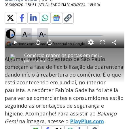
03/06/2020 - 15H51
(ATUALIZADO EM
31/03/2024 - 18H19
)
A+
A-
L
o
a
Adicione como fonte preferencial no Google
d
C
P
V
A
P
F
e
o
l
o
v
u
Opens in new window
d
m
a
l
a
l
:
Comércio reabre as portas em meio à pandemia no interior de São Paulo
p
y
t
n
l
2
Algumas regiões do estado de São Paulo
a
a
ç
s
.
por
RecordTV
r
r
a
c
3
t
1
r
l
r
7
começam a fase de flexibilização da quarentena
i
0
1
e
%
l
s
0
e
h
dando início à reabertura do comércio. É o que
e
s
n
a
g
e
r
u
g
está acontecendo em Jundiaí, no interior
n
u
a
d
n
o
d
paulista. A repórter Fabíola Gadelha foi até lá
s
o
s
para ver se comerciantes e consumidores estão
y
seguindo as orientações de segurança e
higiene. Acompanhe! Para assistir ao
Balanço
M
V
u
d
Geral
na íntegra, acesse o
PlayPlus.com
o