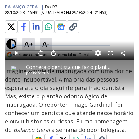
BALANÇO GERAL
|
Do R7
28/10/2023 - 15H31
(ATUALIZADO EM
29/03/2024 - 21H53
)
A+
A-
L
o
a
Adicione como fonte preferencial no Google
d
C
P
V
A
P
F
e
o
l
o
v
u
Opens in new window
d
m
a
l
a
l
:
Conheça o dentista que faz o plantão odontológico da madrugada
p
y
t
n
l
2
Imagine acorde de madrugada com uma dor de
a
a
ç
s
.
por
RecordTV
r
r
a
c
2
t
1
r
l
r
5
dente insuportável. A maioria das pessoas
i
0
1
e
%
l
s
0
e
h
espera até o dia seguinte para ir ao dentista.
e
s
n
a
g
e
r
u
g
Mas, existe o plantão odontológico de
n
u
a
d
n
o
d
madrugada. O repórter Thiago Gardinali foi
s
o
s
conhecer um dentista que atende nesse horário
y
e ouviu histórias curiosas. É uma homenagem
do
Balanço Geral
à semana do odontologista.
M
u
d