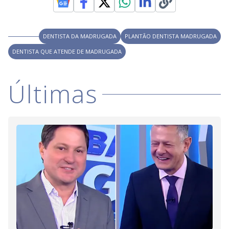
V
o
i
DENTISTA DA MADRUGADA
PLANTÃO DENTISTA MADRUGADA
DENTISTA QUE ATENDE DE MADRUGADA
d
Últimas
e
o