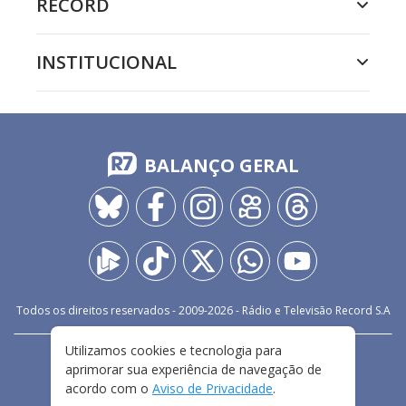
RECORD
INSTITUCIONAL
BALANÇO GERAL
Todos os direitos reservados - 2009-
2026
- Rádio e Televisão Record S.A
Utilizamos cookies e tecnologia para
CARREIRA
FALE CONOSCO
PRIVACIDADE
aprimorar sua experiência de navegação de
TERMOS E CONDIÇÕES DE USO
acordo com o
Aviso de Privacidade
.