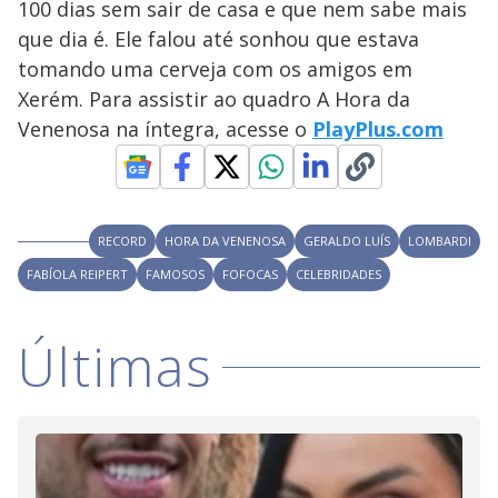
100 dias sem sair de casa e que nem sabe mais
y
que dia é. Ele falou até sonhou que estava
tomando uma cerveja com os amigos em
M
V
u
d
Xerém. Para assistir ao quadro A Hora da
o
Venenosa na íntegra, acesse o
PlayPlus.com
i
d
RECORD
HORA DA VENENOSA
GERALDO LUÍS
LOMBARDI
FABÍOLA REIPERT
FAMOSOS
FOFOCAS
CELEBRIDADES
e
Últimas
o