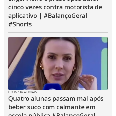
cinco vezes contra motorista de
aplicativo | #BalançoGeral
#Shorts
DO R7
/
HÁ 4 HORAS
Quatro alunas passam mal após
beber suco com calmante em
escola pública #BalançoGeral