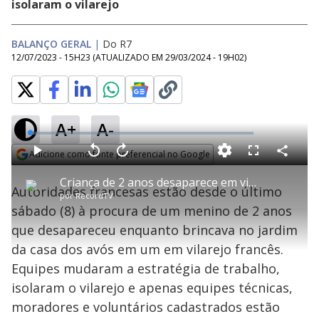
isolaram o vilarejo
BALANÇO GERAL
|
Do R7
12/07/2023 - 15H23
(ATUALIZADO EM
29/03/2024 - 19H02
)
A+
A-
L
o
a
Adicione como fonte preferencial no Google
d
C
P
V
A
P
F
e
o
l
o
v
u
Opens in new window
d
m
a
l
a
l
:
Criança de 2 anos desaparece em vilarejo francês enquanto brincava
p
y
t
n
l
1
Autoridades francesas estão desde o último
a
a
ç
s
.
por
RecordTV
r
r
a
c
6
t
1
r
l
r
2
sábado (8) à procura de um menino de 2 anos
i
0
1
e
%
l
s
0
e
h
que desapareceu enquanto brincava no jardim
e
s
n
a
g
e
r
u
g
da casa dos avós em um em vilarejo francês.
n
u
a
d
n
o
d
Equipes mudaram a estratégia de trabalho,
s
o
s
isolaram o vilarejo e apenas equipes técnicas,
y
moradores e voluntários cadastrados estão