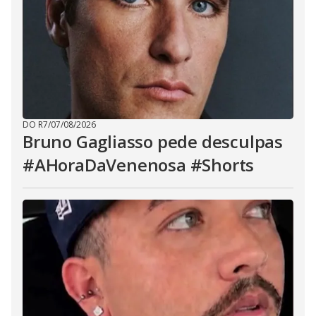
DO R7
/
07/08/2026
Bruno Gagliasso pede desculpas
#AHoraDaVenenosa #Shorts