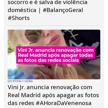
socorro e é salva de violência
doméstica | #BalançoGeral
#Shorts
DO R7
/
HÁ 1 HORA
Vini Jr. anuncia renovação com
Real Madrid após apagar as fotos
das redes #AHoraDaVenenosa