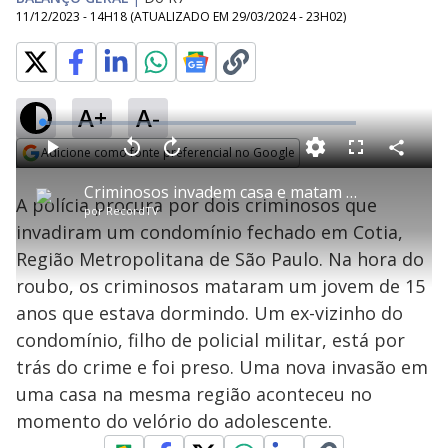
11/12/2023 - 14H18
(ATUALIZADO EM
29/03/2024 - 23H02
)
A+
A-
L
o
a
Adicione como fonte preferencial no Google
d
C
P
V
A
P
F
e
o
l
o
v
u
Opens in new window
d
m
a
l
a
l
:
Criminosos invadem casa e matam adolescente em Cotia, em SP
p
y
t
n
l
2
A polícia procura por dois criminosos que
a
a
ç
s
.
por
RecordTV
r
r
a
c
2
t
1
r
l
r
1
invadiram um condomínio fechado em Cotia,
i
0
1
e
%
l
s
0
e
h
Região Metropolitana de São Paulo. Na hora do
e
s
n
a
g
e
r
u
g
roubo, os criminosos mataram um jovem de 15
n
u
a
d
n
o
d
anos que estava dormindo. Um ex-vizinho do
s
o
s
condomínio, filho de policial militar, está por
y
trás do crime e foi preso. Uma nova invasão em
uma casa na mesma região aconteceu no
M
V
u
d
momento do velório do adolescente.
o