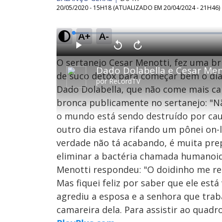
20/05/2020 - 15H18
(ATUALIZADO EM
20/04/2024 - 21H46
)
A+
A-
L
o
a
d
P
V
A
e
l
o
v
d
O sertanejo Cesar Menotti, fez uma br
a
l
a
:
Dado Dolabella e Cesar Men
y
t
n
4
a
ç
de suco detóx para começar bem o dia.
.
r
a
6
por
RecordTV
1
r
0
Dado Dolabella, que não come mais ca
0
1
%
s
0
e
s
bronca publicamente no sertanejo: "Nã
g
e
u
g
n
u
o mundo está sendo destruído por cau
d
n
o
d
outro dia estava rifando um pônei on-
s
o
s
verdade não tá acabando, é muita prep
eliminar a bactéria chamada humanoid
Menotti respondeu: "O doidinho me re
M
u
d
Mas fiquei feliz por saber que ele está 
o
agrediu a esposa e a senhora que trab
camareira dela. Para assistir ao quadr