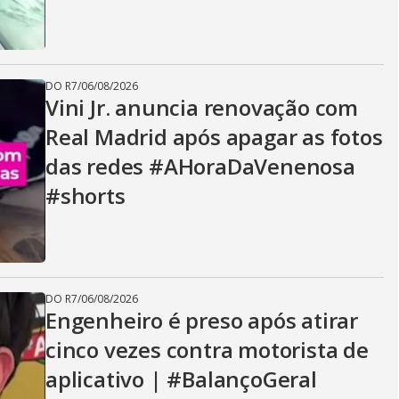
DO R7
/
06/08/2026
Vini Jr. anuncia renovação com
Real Madrid após apagar as fotos
das redes #AHoraDaVenenosa
#shorts
DO R7
/
06/08/2026
Engenheiro é preso após atirar
cinco vezes contra motorista de
aplicativo | #BalançoGeral