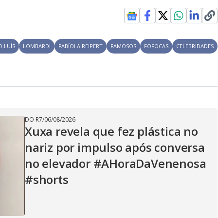
V
i
 LUÍS
LOMBARDI
FABÍOLA REIPERT
FAMOSOS
FOFOCAS
CELEBRIDADES
d
e
DO R7
/
06/08/2026
Xuxa revela que fez plástica no
nariz por impulso após conversa
o
no elevador #AHoraDaVenenosa
#shorts