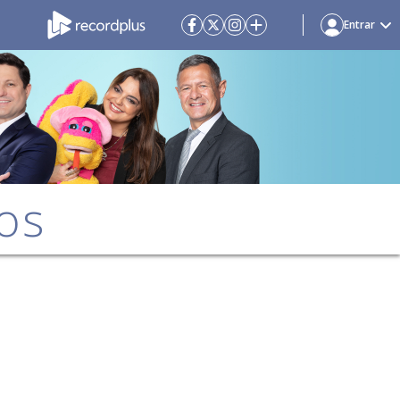
Entrar
os