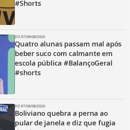
#Shorts
DO R7
/
06/08/2026
Quatro alunas passam mal após
beber suco com calmante em
escola pública #BalançoGeral
#shorts
DO R7
/
06/08/2026
Boliviano quebra a perna ao
pular de janela e diz que fugia