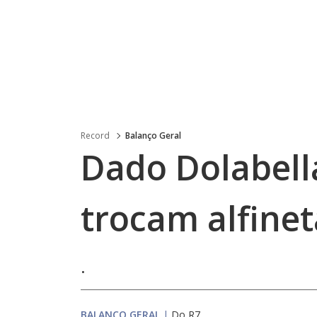
Record
Balanço Geral
Dado Dolabell
trocam alfinet
.
BALANÇO GERAL
|
Do R7