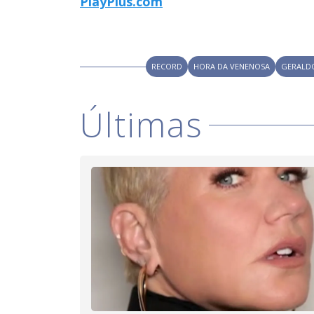
PlayPlus.com
RECORD
HORA DA VENENOSA
GERALDO
Últimas