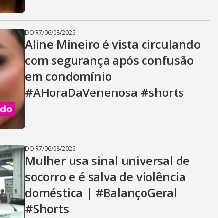
DO R7
/
06/08/2026
Aline Mineiro é vista circulando
com segurança após confusão
em condomínio
#AHoraDaVenenosa #shorts
DO R7
/
06/08/2026
Mulher usa sinal universal de
socorro e é salva de violência
doméstica | #BalançoGeral
#Shorts