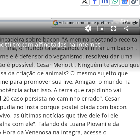
R
-
3:36
Adicione como fonte preferencial no Google
e
Opens in new window
P
C
P
F
m
o
i
u
incadeira sobre bacon: "A menina postando receita
m
c
l
p
otti trocam alfinetadas na internet
a
t
l
a
u
s
 Filha, o mundo tá acabando. Vai fritar um bacon".
r
r
c
i
t
e
r
rne e é defensor do veganismo, resolveu dar uma
i
-
e
l
l
n
i
e
V
h
n
n
o é possível, Cesar Menotti. Ninguém te avisou que
e
a
-
i
l
r
P
o
i
sa da criação de animais? O mesmo sujeito que
c
n
c
i
t
d
line para promover sua live. Amigão, o mundo na
u
g
a
a
r
d
e
otência achar isso. A terra que rapidinho vai
e
T
-20 caso persista no caminho errado". Cesar
i
pudia no Insta porque postei piada com bacon.
m
y
e
vivo, as últimas notícias que tive dele foi ele
alha com ele". Falando da Luana Piovani e da
o Hora da Venenosa na íntegra, acesse o