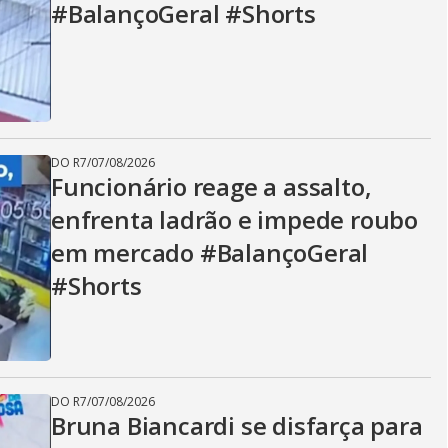
i
#BalançoGeral #Shorts
d
e
DO R7
/
07/08/2026
Funcionário reage a assalto,
enfrenta ladrão e impede roubo
o
em mercado #BalançoGeral
#Shorts
DO R7
/
07/08/2026
Bruna Biancardi se disfarça para