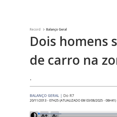
Record
Balanço Geral
Dois homens s
de carro na zo
.
BALANÇO GERAL
|
Do R7
20/11/2013 - 07H25
(ATUALIZADO EM
03/08/2025 - 08H41
)
A+
A-
L