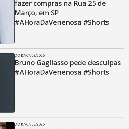
fazer compras na Rua 25 de
Março, em SP
#AHoraDaVenenosa #Shorts
DO R7
/
07/08/2026
Bruno Gagliasso pede desculpas
#AHoraDaVenenosa #Shorts
DO R7
/
07/08/2026