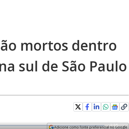
ão mortos dentro
na sul de São Paulo
R
-
1:16
Adicione como fonte preferencial no Google