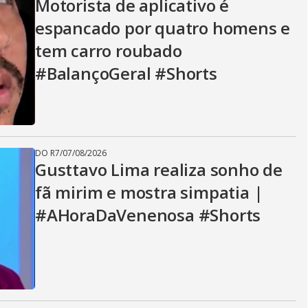
Motorista de aplicativo é
espancado por quatro homens e
tem carro roubado
#BalançoGeral #Shorts
DO R7
/
07/08/2026
Gusttavo Lima realiza sonho de
fã mirim e mostra simpatia |
#AHoraDaVenenosa #Shorts