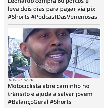
Leonardo compra 60 porcos e
leva dois dias para pagar via pix
#Shorts #PodcastDasVenenosas
DO R7
/
07/08/2026
Motociclista abre caminho no
trânsito e ajuda a salvar jovem
#BalançoGeral #Shorts