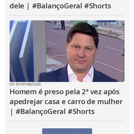
dele | #BalançoGeral #Shorts
DO R7
/
07/08/2026
Homem é preso pela 2ª vez após
apedrejar casa e carro de mulher
| #BalançoGeral #Shorts