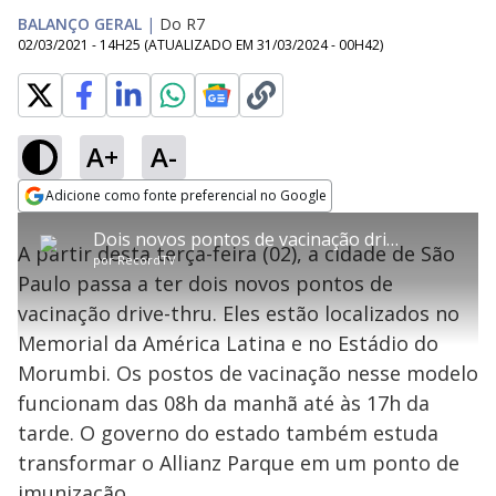
BALANÇO GERAL
|
Do R7
02/03/2021 - 14H25
(ATUALIZADO EM
31/03/2024 - 00H42
)
A+
A-
error_outline
Adicione como fonte preferencial no Google
OK
T
T
Opens in new window
Dois novos pontos de vacinação drive-thru são abertos em São Paulo
h
O vídeo não está disponível ou não é
Oops! Algo deu errado
h
C
A partir desta terça-feira (02), a cidade de São
i
por
RecordTV
i
suportado pelo seu browser
s
l
Por favor, recarregue a página.
Paulo passa a ter dois novos pontos de
i
s
Código do Erro:
MEDIA_ERR_SRC_NOT_SUPPORTED
o
s
i
vacinação drive-thru. Eles estão localizados no
a
s
Recarregar
s
m
Memorial da América Latina e no Estádio do
e
o
a
d
M
m
Morumbi. Os postos de vacinação nesse modelo
a
o
o
l
funcionam das 08h da manhã até às 17h da
w
d
d
i
tarde. O governo do estado também estuda
a
a
n
l
d
l
transformar o Allianz Parque em um ponto de
o
w
D
w
imunização.