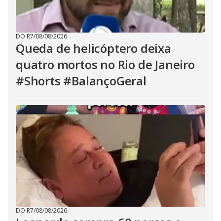
u
t
t
o
n
DO R7
/
08/08/2026
.
Queda de helicóptero deixa
quatro mortos no Rio de Janeiro
#Shorts #BalançoGeral
DO R7
/
08/08/2026