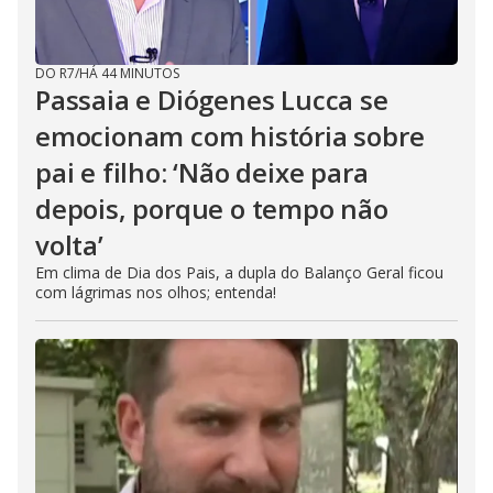
h
e
E
s
c
DO R7
/
HÁ 44 MINUTOS
a
Passaia e Diógenes Lucca se
p
e
emocionam com história sobre
k
e
y
pai e filho: ‘Não deixe para
o
r
depois, porque o tempo não
a
c
t
volta’
i
v
Em clima de Dia dos Pais, a dupla do Balanço Geral ficou
a
com lágrimas nos olhos; entenda!
t
i
n
g
t
h
e
c
l
o
s
e
b