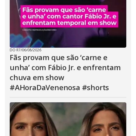
DO R7
/
06/08/2026
Fãs provam que são ‘carne e
unha’ com Fábio Jr. e enfrentam
chuva em show
#AHoraDaVenenosa #shorts