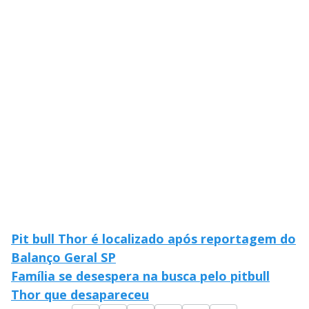
V
d
o
i
d
e
o
Pit bull Thor é localizado após reportagem do
Balanço Geral SP
Família se desespera na busca pelo pitbull
Thor que desapareceu