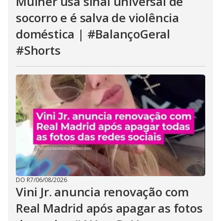
Mulher usa sinal universal de
socorro e é salva de violência
doméstica | #BalançoGeral
#Shorts
DO R7
/
06/08/2026
Vini Jr. anuncia renovação com
Real Madrid após apagar as fotos