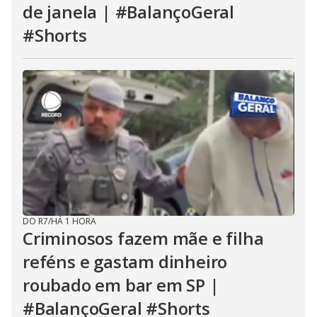
de janela | #BalançoGeral
#Shorts
DO R7
/
HÁ 1 HORA
Criminosos fazem mãe e filha
reféns e gastam dinheiro
roubado em bar em SP |
#BalançoGeral #Shorts