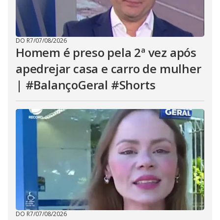
DO R7
/
07/08/2026
Homem é preso pela 2ª vez após
apedrejar casa e carro de mulher
| #BalançoGeral #Shorts
DO R7
/
07/08/2026