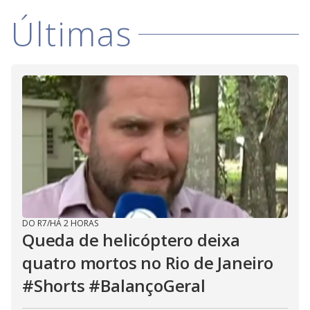
i
Últimas
d
e
o
DO R7
/
HÁ 2 HORAS
Queda de helicóptero deixa
quatro mortos no Rio de Janeiro
#Shorts #BalançoGeral