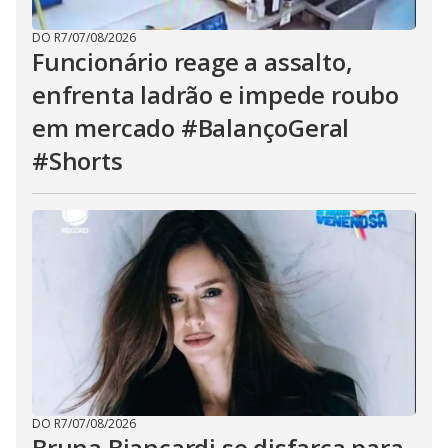
DO R7
/
07/08/2026
Funcionário reage a assalto,
enfrenta ladrão e impede roubo
em mercado #BalançoGeral
#Shorts
DO R7
/
07/08/2026
Bruna Biancardi se disfarça para