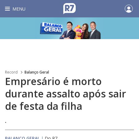
MENU
Record
Balanço Geral
Empresário é morto
durante assalto após sair
de festa da filha
.
BALANÇO GERAL
|
Do R7