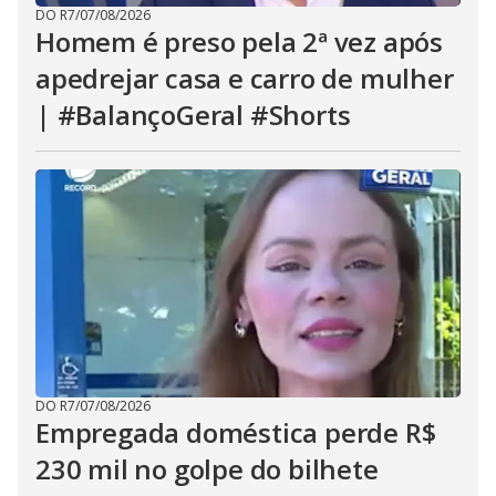
DO R7
/
07/08/2026
Homem é preso pela 2ª vez após
apedrejar casa e carro de mulher
| #BalançoGeral #Shorts
DO R7
/
07/08/2026
Empregada doméstica perde R$
230 mil no golpe do bilhete