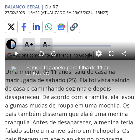
BALANÇO GERAL
|
Do R7
27/02/2023 - 16H22
(ATUALIZADO EM
29/03/2024 - 15H27
)
A+
A-
L
o
a
Adicione como fonte preferencial no Google
d
C
P
V
A
P
F
e
o
l
o
v
u
Opens in new window
d
m
a
l
a
l
:
Família faz apelo para filha de 11 anos desaparecida voltar para casa
p
y
t
n
l
1
Uma menina, de 11 anos, saiu de casa na
a
a
ç
s
.
por
RecordTV
r
r
a
c
5
t
1
r
l
r
2
madrugada de sábado (25). Ela foi vista saindo
i
0
1
e
%
l
s
0
e
h
de casa e caminhando sozinha e depois
e
s
n
a
g
e
r
u
g
desapareceu. De acordo com a família, ela levou
n
u
a
d
n
o
d
algumas mudas de roupa em uma mochila. Os
s
o
s
pais também disseram que ela é uma menina
y
tranquila. Antes de desaparecer, a menina teria
falado sobre um aniversário em Heliópolis. Os
M
u
d
pais fizeram um apelo ao vivo no programa