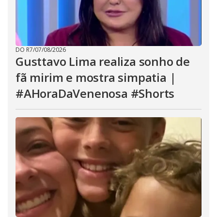
DO R7
/
07/08/2026
Gusttavo Lima realiza sonho de
fã mirim e mostra simpatia |
#AHoraDaVenenosa #Shorts