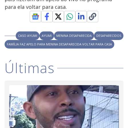
V
o
para ela voltar para casa.
i
d
CASO AYUMI
AYUMI
MENINA DESAPARECIDA
DESAPARECIDOS
FAMÍLIA FAZ APELO PARA MENINA DESAPARECIDA VOLTAR PARA CASA
e
Últimas
o