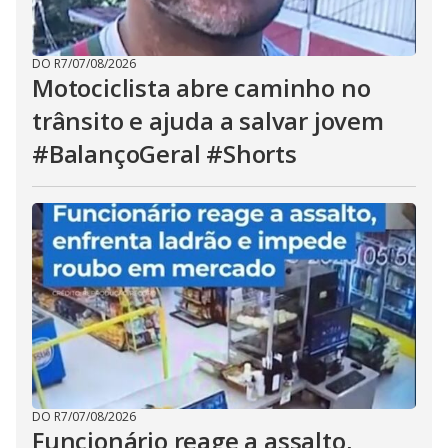
DO R7
/
07/08/2026
Motociclista abre caminho no
trânsito e ajuda a salvar jovem
#BalançoGeral #Shorts
DO R7
/
07/08/2026
Funcionário reage a assalto,