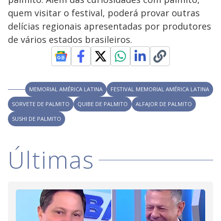
y
quem visitar o festival, poderá provar outras
M
V
u
d
delícias regionais apresentadas por produtores
o
de vários estados brasileiros.
i
d
MEMORIAL AMÉRICA LATINA
FESTIVAL MEMORIAL AMÉRICA LATINA
SORVETE DE PALMITO
QUIBE DE PALMITO
ALFAJOR DE PALMITO
e
SUSHI DE PALMITO
o
Últimas