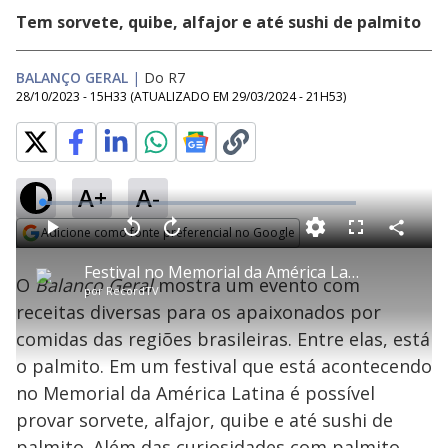
Tem sorvete, quibe, alfajor e até sushi de palmito
BALANÇO GERAL
|
Do R7
28/10/2023 - 15H33
(ATUALIZADO EM
29/03/2024 - 21H53
)
A+
A-
L
o
a
Adicione como fonte preferencial no Google
d
C
P
V
A
P
F
e
o
l
o
v
u
Opens in new window
d
m
a
l
a
l
:
Festival no Memorial da América Latina apresenta delícias regionais brasileiras, como o palmito
p
y
t
n
l
3
O
Balanço Geral
mostra um evento com
a
a
ç
s
.
por
RecordTV
r
r
a
c
3
t
1
r
l
r
4
receitas diversas para os apaixonados por
i
0
1
e
%
l
s
0
e
h
comidas das regiões brasileiras. Entre elas, está
e
s
n
a
g
e
r
u
g
o palmito. Em um festival que está acontecendo
n
u
a
d
n
o
d
no Memorial da América Latina é possível
s
o
s
provar sorvete, alfajor, quibe e até sushi de
palmito. Além das curiosidades com palmito,