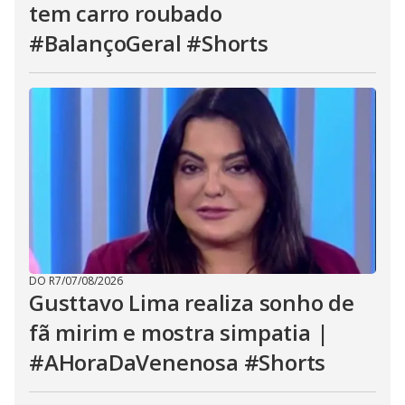
tem carro roubado
#BalançoGeral #Shorts
DO R7
/
07/08/2026
Gusttavo Lima realiza sonho de
fã mirim e mostra simpatia |
#AHoraDaVenenosa #Shorts