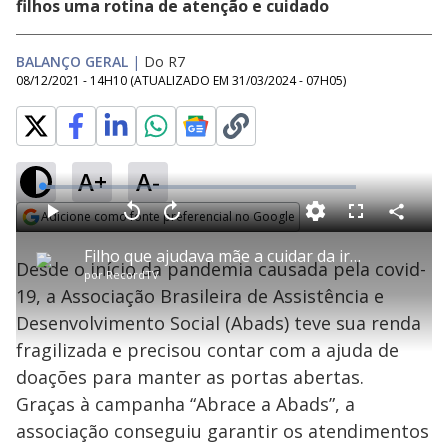
filhos uma rotina de atenção e cuidado
BALANÇO GERAL
|
Do R7
08/12/2021 - 14H10
(ATUALIZADO EM
31/03/2024 - 07H05
)
A+
A-
L
o
a
Adicione como fonte preferencial no Google
d
C
P
V
A
P
F
e
o
l
o
v
u
Opens in new window
d
m
a
l
a
l
:
Filho que ajudava mãe a cuidar da irmã com autismo sofre acidente e perde os movimentos
p
y
t
n
l
4
Desde o início da pandemia causada pela covid-
a
a
ç
s
.
por
RecordTV
r
r
a
c
0
t
1
r
l
r
1
19, a Associação Brasileira de Assistência e
i
0
1
e
%
l
s
0
e
h
Desenvolvimento Social (Abads) teve sua renda
e
s
n
a
g
e
r
u
g
fragilizada e precisou contar com a ajuda de
n
u
a
d
n
o
d
doações para manter as portas abertas.
s
o
s
Graças à campanha “Abrace a Abads”, a
y
associação conseguiu garantir os atendimentos