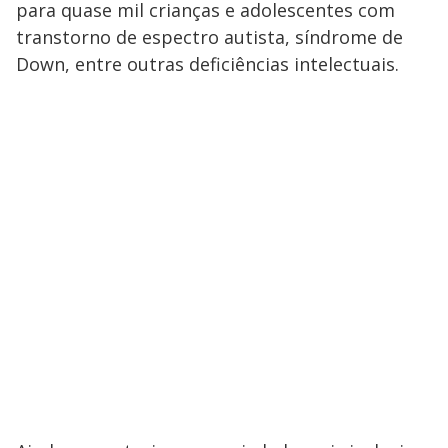
para quase mil crianças e adolescentes com
M
V
u
d
transtorno de espectro autista, síndrome de
o
Down, entre outras deficiências intelectuais.
i
d
e
o