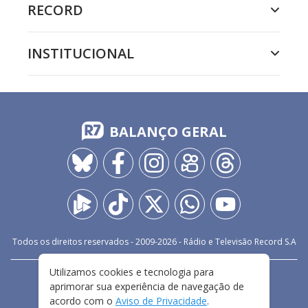
RECORD
INSTITUCIONAL
BALANÇO GERAL
Todos os direitos reservados - 2009-
2026
- Rádio e Televisão Record S.A
Utilizamos cookies e tecnologia para
CARREIRA
FALE CONOSCO
PRIVACIDADE
aprimorar sua experiência de navegação de
TERMOS E CONDIÇÕES DE USO
acordo com o
Aviso de Privacidade
.