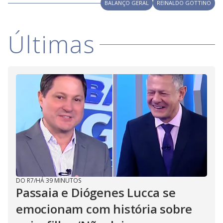
V
BALANÇO GERAL
REINALDO GOTTINO
d
o
i
Últimas
d
e
o
DO R7
/
HÁ 39 MINUTOS
Passaia e Diógenes Lucca se
emocionam com história sobre