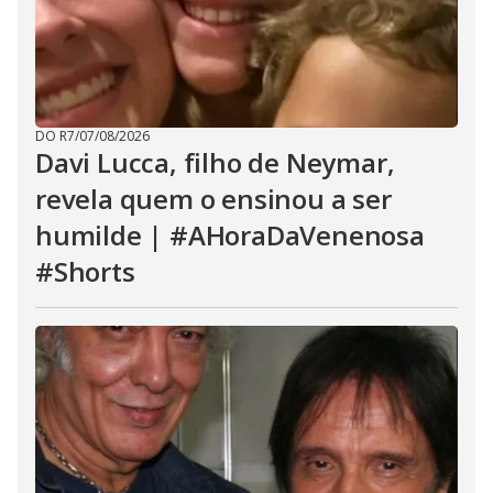
DO R7
/
07/08/2026
Davi Lucca, filho de Neymar,
revela quem o ensinou a ser
humilde | #AHoraDaVenenosa
#Shorts