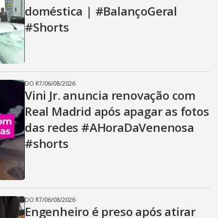
doméstica | #BalançoGeral
#Shorts
DO R7
/
06/08/2026
Vini Jr. anuncia renovação com
Real Madrid após apagar as fotos
das redes #AHoraDaVenenosa
#shorts
DO R7
/
06/08/2026
Engenheiro é preso após atirar