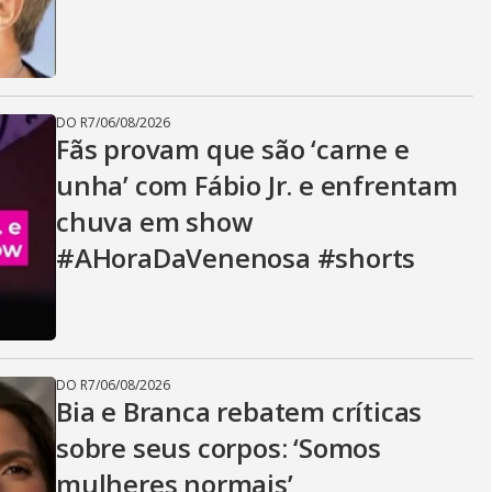
DO R7
/
06/08/2026
Fãs provam que são ‘carne e
unha’ com Fábio Jr. e enfrentam
chuva em show
#AHoraDaVenenosa #shorts
DO R7
/
06/08/2026
Bia e Branca rebatem críticas
sobre seus corpos: ‘Somos
mulheres normais’