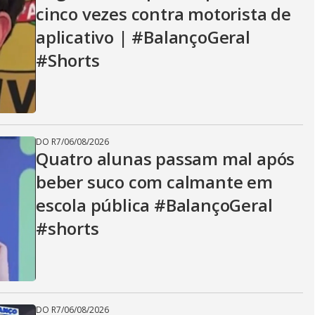
cinco vezes contra motorista de
aplicativo | #BalançoGeral
#Shorts
DO R7
/
06/08/2026
Quatro alunas passam mal após
beber suco com calmante em
escola pública #BalançoGeral
#shorts
DO R7
/
06/08/2026