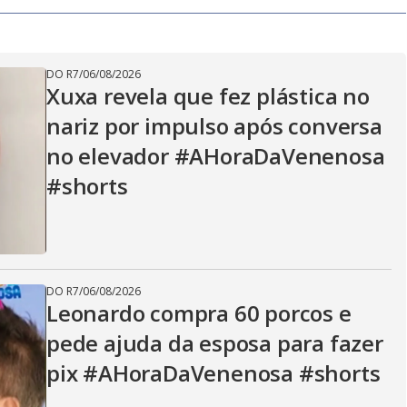
V
DO R7
/
06/08/2026
i
Xuxa revela que fez plástica no
nariz por impulso após conversa
d
no elevador #AHoraDaVenenosa
#shorts
e
DO R7
/
06/08/2026
o
Leonardo compra 60 porcos e
pede ajuda da esposa para fazer
pix #AHoraDaVenenosa #shorts