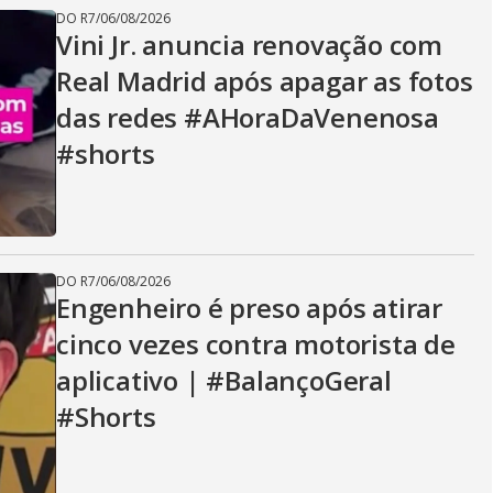
DO R7
/
06/08/2026
Vini Jr. anuncia renovação com
Real Madrid após apagar as fotos
das redes #AHoraDaVenenosa
#shorts
DO R7
/
06/08/2026
Engenheiro é preso após atirar
cinco vezes contra motorista de
aplicativo | #BalançoGeral
#Shorts