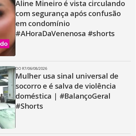
Aline Mineiro é vista circulando
com segurança após confusão
em condomínio
#AHoraDaVenenosa #shorts
DO R7
/
06/08/2026
Mulher usa sinal universal de
socorro e é salva de violência
doméstica | #BalançoGeral
#Shorts