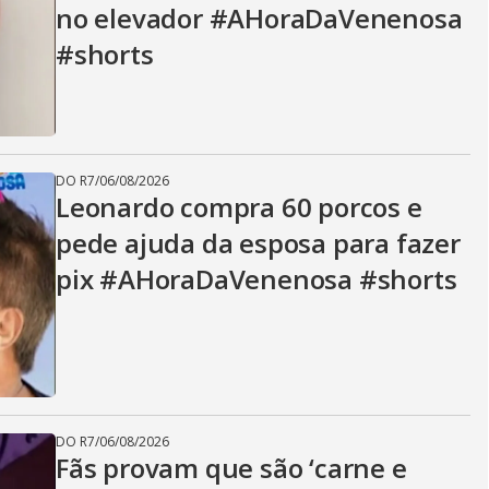
no elevador #AHoraDaVenenosa
#shorts
DO R7
/
06/08/2026
Leonardo compra 60 porcos e
pede ajuda da esposa para fazer
pix #AHoraDaVenenosa #shorts
DO R7
/
06/08/2026
Fãs provam que são ‘carne e