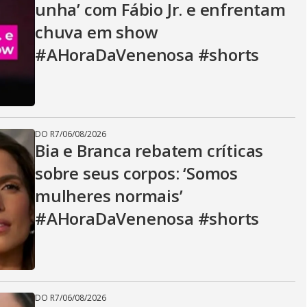
unha’ com Fábio Jr. e enfrentam
chuva em show
#AHoraDaVenenosa #shorts
DO R7
/
06/08/2026
Bia e Branca rebatem críticas
sobre seus corpos: ‘Somos
mulheres normais’
#AHoraDaVenenosa #shorts
DO R7
/
06/08/2026