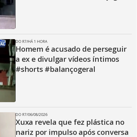
i
d
DO R7
/
HÁ 1 HORA
e
Homem é acusado de perseguir
a ex e divulgar vídeos íntimos
#shorts #balançogeral
o
DO R7
/
06/08/2026
Xuxa revela que fez plástica no
nariz por impulso após conversa