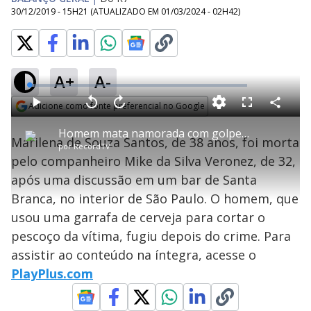
30/12/2019 - 15H21
(ATUALIZADO EM
01/03/2024 - 02H42
)
A+
A-
L
o
a
Adicione como fonte preferencial no Google
d
C
P
V
A
P
F
e
o
l
o
v
u
Opens in new window
d
m
a
l
a
l
:
Homem mata namorada com golpe de garrafa após discussão
p
y
t
n
l
2
Marilena de Souza Santos, de 38 anos, foi morta
a
a
ç
s
.
por
RecordTV
r
r
a
c
2
t
1
r
l
r
9
pelo companheiro Mike da Silva Veronez, de 32,
i
0
1
e
%
l
s
0
e
h
após uma discussão em um bar de Santa
e
s
n
a
g
e
r
u
g
Branca, no interior de São Paulo. O homem, que
n
u
a
d
n
o
d
usou uma garrafa de cerveja para cortar o
s
o
s
pescoço da vítima, fugiu depois do crime. Para
y
assistir ao conteúdo na íntegra, acesse o
PlayPlus.com
M
V
u
d
o