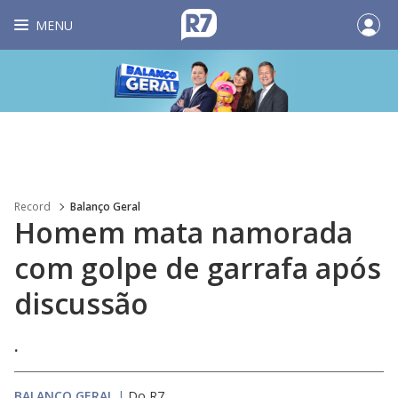
MENU
Record
Balanço Geral
Homem mata namorada
com golpe de garrafa após
discussão
.
BALANÇO GERAL
|
Do R7