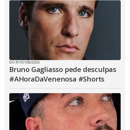
DO R7
/
07/08/2026
Bruno Gagliasso pede desculpas
#AHoraDaVenenosa #Shorts