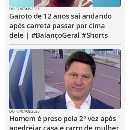
DO R7
/
07/08/2026
Garoto de 12 anos sai andando
após carreta passar por cima
dele | #BalançoGeral #Shorts
DO R7
/
07/08/2026
Homem é preso pela 2ª vez após
apedrejar casa e carro de mulher