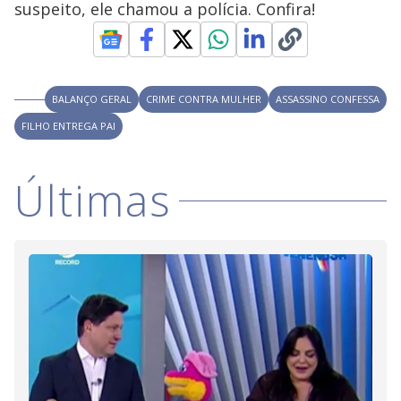
suspeito, ele chamou a polícia. Confira!
M
V
u
d
o
i
BALANÇO GERAL
CRIME CONTRA MULHER
ASSASSINO CONFESSA
FILHO ENTREGA PAI
d
Últimas
e
o