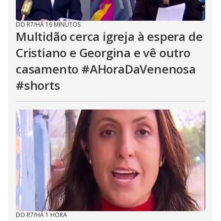
DO R7
/
HÁ 16 MINUTOS
Multidão cerca igreja à espera de
Cristiano e Georgina e vê outro
casamento #AHoraDaVenenosa
#shorts
DO R7
/
HÁ 1 HORA