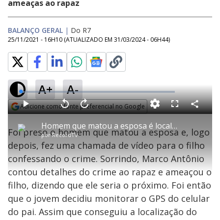
ameaças ao rapaz
BALANÇO GERAL
|
Do R7
25/11/2021 - 16H10
(ATUALIZADO EM
31/03/2024 - 06H44
)
A+
A-
L
o
a
Adicione como fonte preferencial no Google
d
C
P
V
A
P
F
e
o
l
o
v
u
Opens in new window
d
m
a
l
a
l
:
Homem que matou a esposa é localizado pelo próprio filho e entregue à polícia
p
y
t
n
l
2
Foi preso o homem que matou a esposa e, logo
a
a
ç
s
.
por
RecordTV
r
r
a
c
1
t
1
r
l
r
0
depois, fez uma chamada de vídeo para o filho
i
0
1
e
%
l
s
0
e
h
confessando o crime. Sorrindo, Marco Antônio
e
s
n
a
g
e
r
u
g
contou detalhes do crime ao rapaz e ameaçou o
n
u
a
d
n
o
d
filho, dizendo que ele seria o próximo. Foi então
s
o
s
que o jovem decidiu monitorar o GPS do celular
y
do pai. Assim que conseguiu a localização do