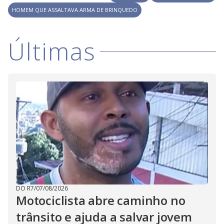
V
o
HOMEM QUE ASSALTAVA ARMA DE BRINQUEDO
i
Últimas
d
e
o
DO R7
/
07/08/2026
Motociclista abre caminho no
trânsito e ajuda a salvar jovem