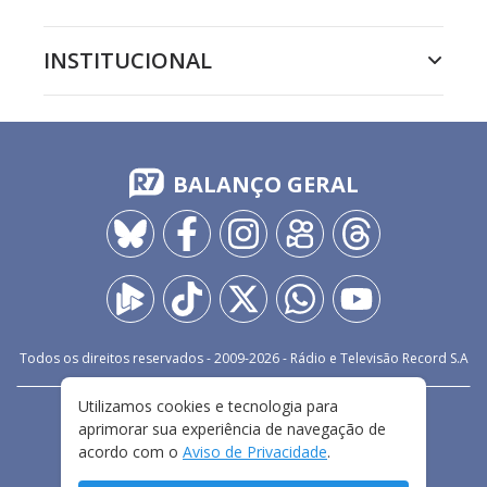
INSTITUCIONAL
BALANÇO GERAL
Todos os direitos reservados - 2009-
2026
- Rádio e Televisão Record S.A
Utilizamos cookies e tecnologia para
CARREIRA
FALE CONOSCO
PRIVACIDADE
aprimorar sua experiência de navegação de
TERMOS E CONDIÇÕES DE USO
acordo com o
Aviso de Privacidade
.