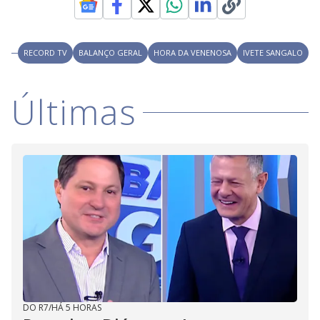
i
RECORD TV
BALANÇO GERAL
HORA DA VENENOSA
IVETE SANGALO
d
Últimas
e
o
DO R7
/
HÁ 5 HORAS