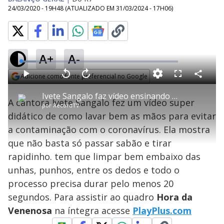
24/03/2020 - 19H48
(ATUALIZADO EM
31/03/2024 - 17H06
)
A+
A-
L
o
a
Adicione como fonte preferencial no Google
d
C
P
V
A
P
F
e
o
l
o
v
u
Opens in new window
d
m
a
l
a
l
:
Ivete Sangalo faz vídeo ensinando a lavar as mãos corretamente
p
y
t
n
l
9
A cantora Ivete Sangalo fez um vídeo super
a
a
ç
s
.
por
RecordTV
r
r
a
c
4
t
1
r
l
r
5
didático de como lavar bem as mãos para evitar
i
0
1
e
%
l
s
0
e
h
a contaminação com o coronavírus. Ela mostra
e
s
n
a
g
e
r
u
g
que não basta só passar sabão e tirar
n
u
a
d
n
o
d
rapidinho. tem que limpar bem embaixo das
s
o
s
unhas, punhos, entre os dedos e todo o
y
processo precisa durar pelo menos 20
segundos. Para assistir ao quadro
Hora da
M
V
u
d
Venenosa
na íntegra acesse
PlayPlus.com
o