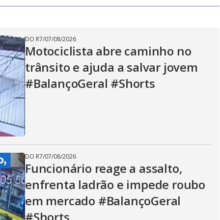
V
i
DO R7
/
07/08/2026
Motociclista abre caminho no
trânsito e ajuda a salvar jovem
d
#BalançoGeral #Shorts
e
o
DO R7
/
07/08/2026
Funcionário reage a assalto,
enfrenta ladrão e impede roubo
em mercado #BalançoGeral
#Shorts