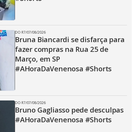
DO R7
/
07/08/2026
Bruna Biancardi se disfarça para
fazer compras na Rua 25 de
Março, em SP
#AHoraDaVenenosa #Shorts
DO R7
/
07/08/2026
Bruno Gagliasso pede desculpas
#AHoraDaVenenosa #Shorts