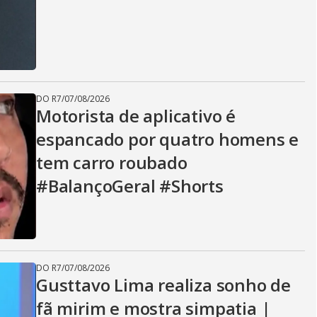
DO R7
/
07/08/2026
Motorista de aplicativo é
espancado por quatro homens e
tem carro roubado
#BalançoGeral #Shorts
DO R7
/
07/08/2026
Gusttavo Lima realiza sonho de
fã mirim e mostra simpatia |