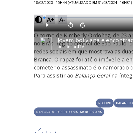
18/02/2020 - 15H44
(ATUALIZADO EM
31/03/2024 - 16H31
)
A+
A-
L
o
a
d
P
V
A
e
l
o
v
d
O corpo de Kimberly Ordoñez, de 23 a
a
l
a
:
y
t
n
1
a
ç
no Brás, região central de São Paulo
.
r
a
1
por
RecordTV
1
r
5
redes sociais em que mostrava as duas
0
1
%
s
0
e
s
Branca. O rapaz foi até o imóvel e a 
g
e
u
g
n
u
cometer o assassinato é o namorado d
d
n
o
d
Para assistir ao
Balanço Geral
na ínteg
s
o
s
M
u
RECORD
BALANÇO 
d
o
NAMORADO SUSPEITO MATAR BOLIVIANA