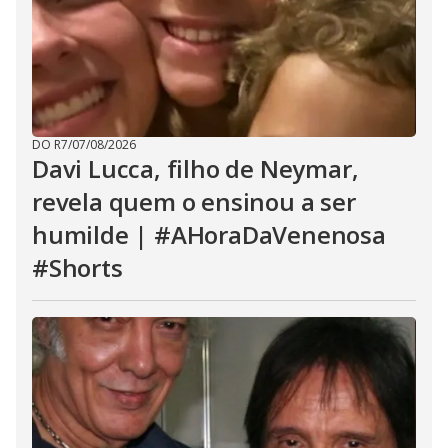
DO R7
/
07/08/2026
Davi Lucca, filho de Neymar,
revela quem o ensinou a ser
humilde | #AHoraDaVenenosa
#Shorts