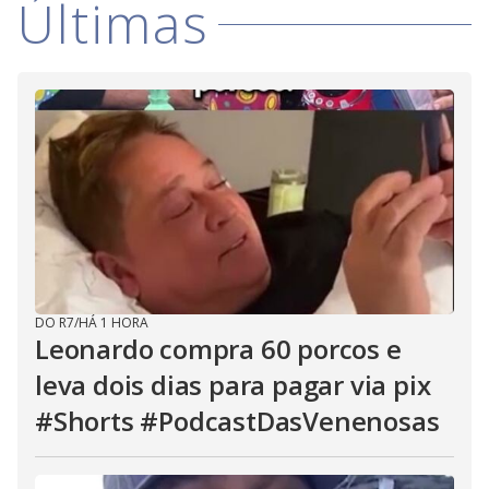
Últimas
i
d
e
o
DO R7
/
HÁ 1 HORA
Leonardo compra 60 porcos e
leva dois dias para pagar via pix
#Shorts #PodcastDasVenenosas