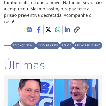
também afirma que o noivo, Natanael Silva, não
M
V
u
d
a empurrou. Mesmo assim, o rapaz teve a
o
prisão preventiva decretada. Acompanhe o
i
caso!
d
BALANÇO GERAL
CASO JHENIFFER
PERÍCIA
PRISÃO PREVENTIVA
e
Últimas
o