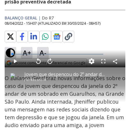
prisão preventiva decretada
BALANÇO GERAL
|
Do R7
08/04/2022 - 15H07
(ATUALIZADO EM
30/03/2024 - 08H57
)
A+
A-
L
o
a
Adicione como fonte preferencial no Google
d
C
P
V
A
P
F
e
o
l
o
v
u
Opens in new window
d
m
a
l
a
l
:
Jovem que despencou do 2º andar de sobrado afirma que não foi empurrada por noivo
p
y
t
n
l
0
O
Balanço Geral
traz novas informações sobre o
a
a
ç
s
.
por
RecordTV
r
r
a
c
6
t
1
r
l
r
3
caso da jovem que despencou da janela do 2º
i
0
1
e
%
l
s
0
e
h
andar de um sobrado em Guarulhos, na Grande
e
s
n
a
g
e
r
u
g
São Paulo. Ainda internada, Jheniffer publicou
n
u
a
d
n
o
d
uma mensagem nas redes sociais dizendo que
s
o
s
tem depressão e que se jogou da janela. Em um
y
áudio enviado para uma amiga, a jovem