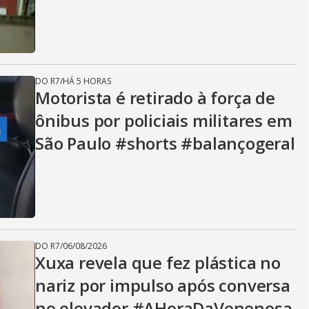
DO R7
/
HÁ 5 HORAS
Motorista é retirado à força de
ônibus por policiais militares em
São Paulo #shorts #balançogeral
DO R7
/
06/08/2026
Xuxa revela que fez plástica no
nariz por impulso após conversa
no elevador #AHoraDaVenenosa