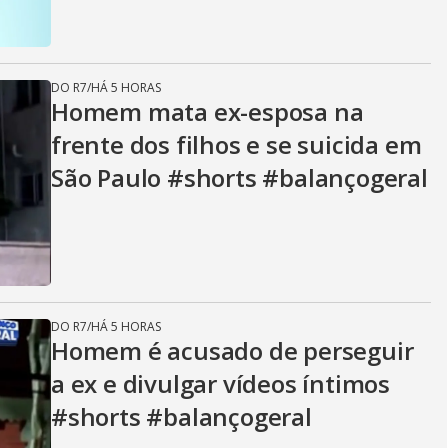
DO R7
/
HÁ 5 HORAS
Homem mata ex-esposa na
frente dos filhos e se suicida em
São Paulo #shorts #balançogeral
DO R7
/
HÁ 5 HORAS
Homem é acusado de perseguir
a ex e divulgar vídeos íntimos
#shorts #balançogeral