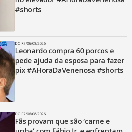
#shorts
DO R7
/
06/08/2026
Leonardo compra 60 porcos e
pede ajuda da esposa para fazer
pix #AHoraDaVenenosa #shorts
DO R7
/
06/08/2026
Fãs provam que são ‘carne e
unha’ com Fábio Jr. e enfrentam