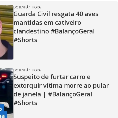
V
DO R7
/
HÁ 1 HORA
Guarda Civil resgata 40 aves
mantidas em cativeiro
i
clandestino #BalançoGeral
#Shorts
d
e
DO R7
/
HÁ 1 HORA
Suspeito de furtar carro e
extorquir vítima morre ao pular
o
de janela | #BalançoGeral
#Shorts