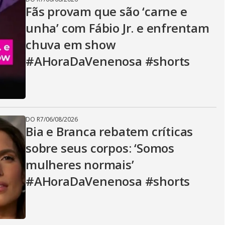
Fãs provam que são ‘carne e
unha’ com Fábio Jr. e enfrentam
chuva em show
#AHoraDaVenenosa #shorts
DO R7
/
06/08/2026
Bia e Branca rebatem críticas
sobre seus corpos: ‘Somos
mulheres normais’
#AHoraDaVenenosa #shorts