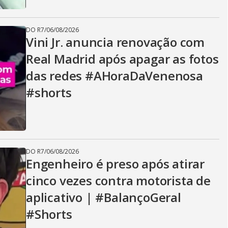
DO R7
/
06/08/2026
Vini Jr. anuncia renovação com
Real Madrid após apagar as fotos
das redes #AHoraDaVenenosa
#shorts
DO R7
/
06/08/2026
Engenheiro é preso após atirar
cinco vezes contra motorista de
aplicativo | #BalançoGeral
#Shorts