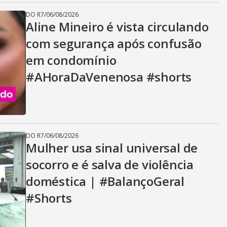
DO R7
/
06/08/2026
Aline Mineiro é vista circulando
com segurança após confusão
em condomínio
#AHoraDaVenenosa #shorts
DO R7
/
06/08/2026
Mulher usa sinal universal de
socorro e é salva de violência
doméstica | #BalançoGeral
#Shorts