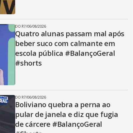
DO R7
/
06/08/2026
Quatro alunas passam mal após
beber suco com calmante em
escola pública #BalançoGeral
#shorts
DO R7
/
06/08/2026
Boliviano quebra a perna ao
pular de janela e diz que fugia
de cárcere #BalançoGeral