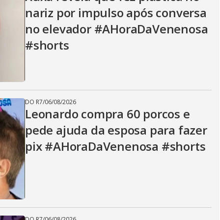
V
nariz por impulso após conversa
no elevador #AHoraDaVenenosa
i
#shorts
d
DO R7
/
06/08/2026
e
Leonardo compra 60 porcos e
pede ajuda da esposa para fazer
pix #AHoraDaVenenosa #shorts
o
DO R7
/
06/08/2026