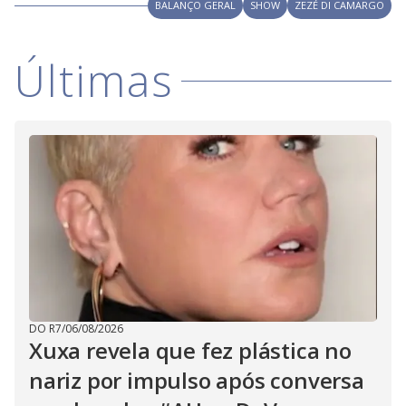
V
BALANÇO GERAL
SHOW
ZEZÉ DI CAMARGO
d
o
i
Últimas
d
e
o
DO R7
/
06/08/2026
Xuxa revela que fez plástica no
nariz por impulso após conversa