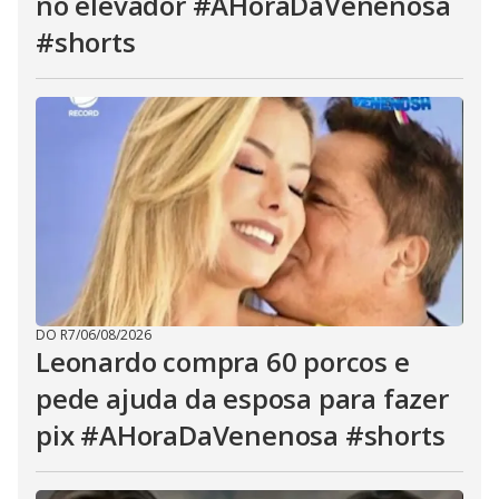
no elevador #AHoraDaVenenosa
#shorts
DO R7
/
06/08/2026
Leonardo compra 60 porcos e
pede ajuda da esposa para fazer
pix #AHoraDaVenenosa #shorts