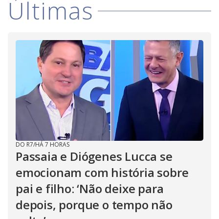
Últimas
i
d
e
o
DO R7
/
HÁ 7 HORAS
Passaia e Diógenes Lucca se
emocionam com história sobre
pai e filho: ‘Não deixe para
depois, porque o tempo não