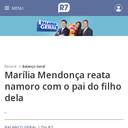
MENU
Record
Balanço Geral
Marília Mendonça reata
namoro com o pai do filho
dela
.
BALANÇO GERAL
|
Do R7