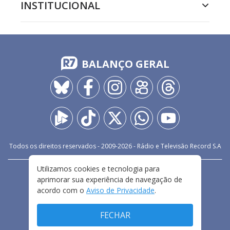
INSTITUCIONAL
BALANÇO GERAL
Todos os direitos reservados - 2009-
2026
- Rádio e Televisão Record S.A
Utilizamos cookies e tecnologia para
CARREIRA
FALE CONOSCO
PRIVACIDADE
aprimorar sua experiência de navegação de
TERMOS E CONDIÇÕES DE USO
acordo com o
Aviso de Privacidade
.
FECHAR