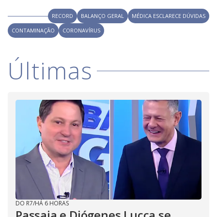
V
d
o
RECORD
BALANÇO GERAL
MÉDICA ESCLARECE DÚVIDAS
i
CONTAMINAÇÃO
CORONAVÍRUS
d
Últimas
e
o
DO R7
/
HÁ 6 HORAS
Passaia e Diógenes Lucca se