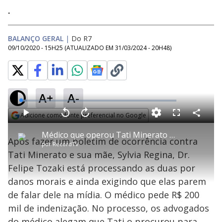
.
BALANÇO GERAL
|
Do R7
09/10/2020 - 15H25
(ATUALIZADO EM
31/03/2024 - 20H48
)
A+
A-
L
o
a
Adicione como fonte preferencial no Google
d
C
P
V
A
P
F
e
o
l
o
v
u
Opens in new window
d
m
a
l
a
l
:
Médico que operou Tati Minerato processa modelo e pede indenização por danos morais
p
y
t
n
l
3
Após fazer um boletim de ocorrência contra
a
a
ç
s
.
por
RecordTV
r
r
a
c
8
t
1
r
l
r
1
Tati Minerato e sua mãe, Sylvia Regina, Dr.
i
0
1
e
%
l
s
0
e
h
Felipe Tozaki está processando as duas por
e
s
n
a
g
e
r
u
g
danos morais e ainda exigindo que elas parem
n
u
a
d
n
o
d
de falar dele na mídia. O médico pede R$ 200
s
o
s
mil de indenização. No processo, os advogados
do médico alegam que Tati o procurou para