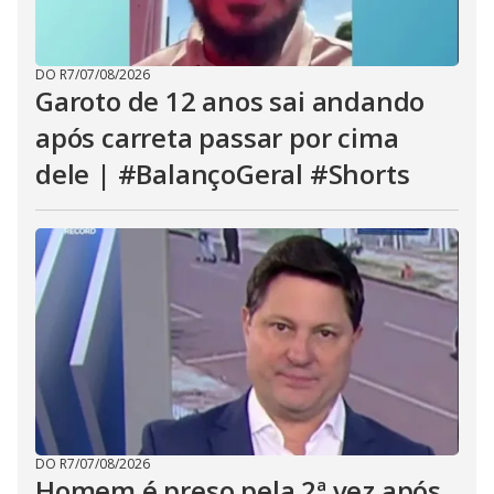
DO R7
/
07/08/2026
Garoto de 12 anos sai andando
após carreta passar por cima
dele | #BalançoGeral #Shorts
DO R7
/
07/08/2026
Homem é preso pela 2ª vez após