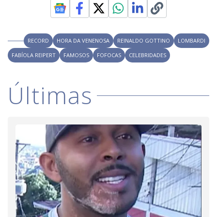
RECORD
HORA DA VENENOSA
REINALDO GOTTINO
LOMBARDI
FABÍOLA REIPERT
FAMOSOS
FOFOCAS
CELEBRIDADES
Últimas