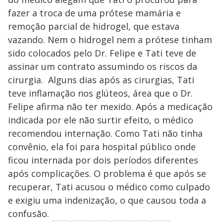
y
fazer a troca de uma prótese mamária e
M
V
u
d
remoção parcial de hidrogel, que estava
o
vazando. Nem o hidrogel nem a prótese tinham
i
sido colocados pelo Dr. Felipe e Tati teve de
assinar um contrato assumindo os riscos da
cirurgia. Alguns dias após as cirurgias, Tati
d
teve inflamação nos glúteos, área que o Dr.
Felipe afirma não ter mexido. Após a medicação
e
indicada por ele não surtir efeito, o médico
recomendou internação. Como Tati não tinha
o
convênio, ela foi para hospital público onde
ficou internada por dois períodos diferentes
após complicações. O problema é que após se
recuperar, Tati acusou o médico como culpado
e exigiu uma indenização, o que causou toda a
confusão.