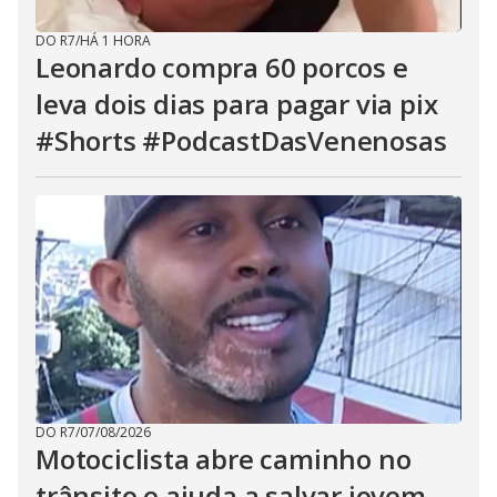
DO R7
/
HÁ 1 HORA
Leonardo compra 60 porcos e
leva dois dias para pagar via pix
#Shorts #PodcastDasVenenosas
DO R7
/
07/08/2026
Motociclista abre caminho no
trânsito e ajuda a salvar jovem