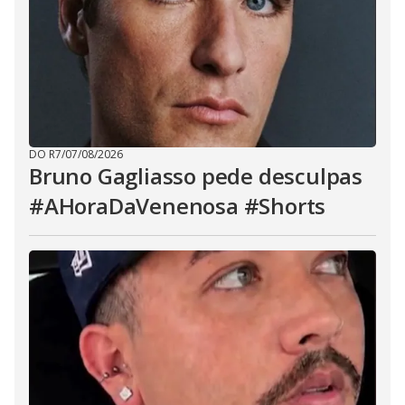
DO R7
/
07/08/2026
Bruno Gagliasso pede desculpas
#AHoraDaVenenosa #Shorts