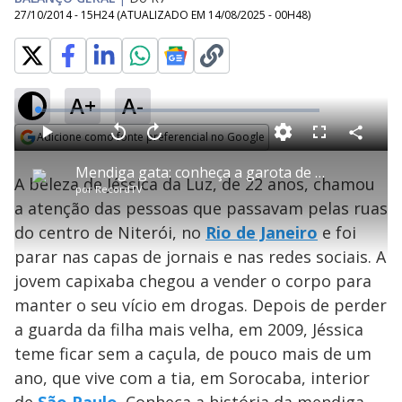
27/10/2014 - 15H24
(ATUALIZADO EM
14/08/2025 - 00H48
)
A+
A-
L
o
a
Adicione como fonte preferencial no Google
d
C
P
V
A
P
F
e
o
l
o
v
u
Opens in new window
d
m
a
l
a
l
:
Mendiga gata: conheça a garota de rua que ganhou as capas de jornais
p
y
t
n
l
0
A beleza de Jéssica da Luz, de 22 anos, chamou
a
a
ç
s
.
por
RecordTV
r
r
a
c
6
t
1
r
l
r
3
a atenção das pessoas que passavam pelas ruas
i
0
1
e
%
l
s
0
e
h
do centro de Niterói, no
e
s
Rio de Janeiro
e foi
n
a
g
e
r
u
g
parar nas capas de jornais e nas redes sociais. A
n
u
a
d
n
o
d
jovem capixaba chegou a vender o corpo para
s
o
s
manter o seu vício em drogas. Depois de perder
y
a guarda da filha mais velha, em 2009, Jéssica
teme ficar sem a caçula, de pouco mais de um
M
V
u
d
ano, que vive com a tia, em Sorocaba, interior
o