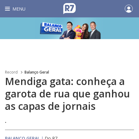
MENU
Record
Balanço Geral
Mendiga gata: conheça a
garota de rua que ganhou
as capas de jornais
.
BALANÇO GERAL
|
Do R7