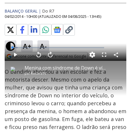
BALANÇO GERAL
|
Do R7
04/02/2014 - 10H00
(ATUALIZADO EM
04/08/2025 - 13H45
)
A+
A-
L
o
a
Adicione como fonte preferencial no Google
d
C
P
V
A
P
F
e
o
l
o
v
u
Opens in new window
d
m
a
l
a
l
:
Menina com síndrome de Down é vítima de sequestro relâmpago em São Paulo
p
y
t
n
l
5
O bandido abordou a van escolar e fez a
a
a
ç
s
.
por
RecordTV
r
r
a
c
7
t
1
r
l
r
5
motorista descer. Mesmo com o apelo da
i
0
1
e
%
l
s
0
e
h
mulher, que avisou que tinha uma criança com
e
s
n
a
g
e
r
u
g
síndrome de Down no interior do veículo, o
n
u
a
d
n
o
d
criminoso levou o carro; quando percebeu a
s
o
s
presença da menina, o homem a abandonou em
y
um posto de gasolina. Em fuga, ele bateu a van
e ficou preso nas ferragens. O ladrão será preso
M
u