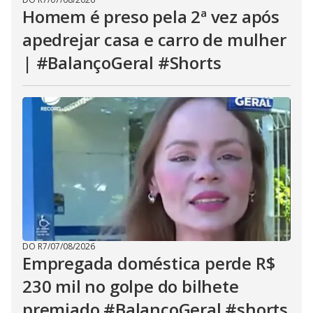
Homem é preso pela 2ª vez após
apedrejar casa e carro de mulher
| #BalançoGeral #Shorts
DO R7
/
07/08/2026
Empregada doméstica perde R$
230 mil no golpe do bilhete
premiado #BalançoGeral #shorts