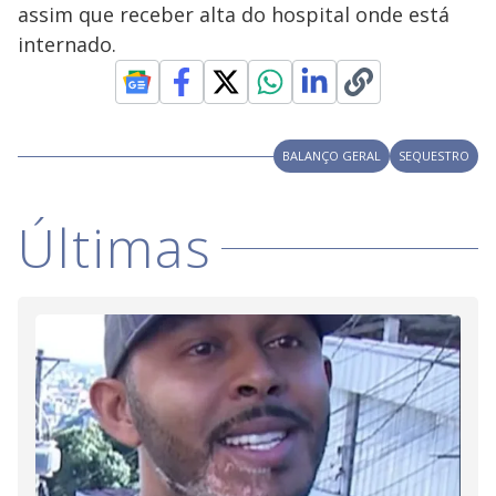
V
d
assim que receber alta do hospital onde está
o
internado.
i
d
BALANÇO GERAL
SEQUESTRO
e
Últimas
o