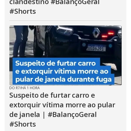
clandestino #BalançoGeral
#Shorts
DO R7
/
HÁ 1 HORA
Suspeito de furtar carro e
extorquir vítima morre ao pular
de janela | #BalançoGeral
#Shorts