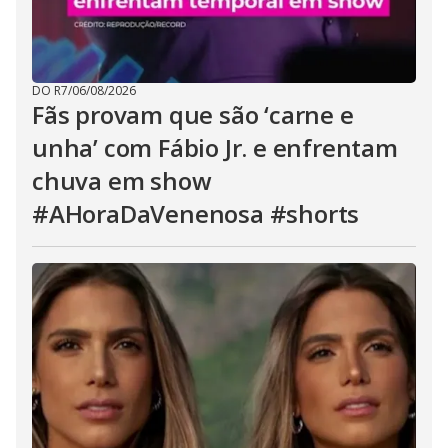
DO R7
/
06/08/2026
Fãs provam que são ‘carne e
unha’ com Fábio Jr. e enfrentam
chuva em show
#AHoraDaVenenosa #shorts