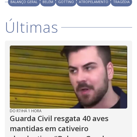
V
BALANÇO GERAL
BELÉM
GOTTINO
ATROPELAMENTO
TRAGÉDIA
d
o
i
Últimas
d
e
o
DO R7
/
HÁ 1 HORA
Guarda Civil resgata 40 aves
mantidas em cativeiro