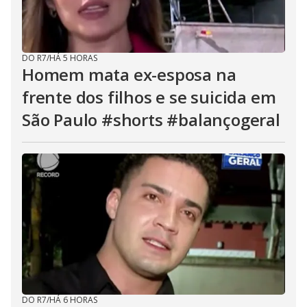
DO R7
/
HÁ 5 HORAS
Homem mata ex-esposa na
frente dos filhos e se suicida em
São Paulo #shorts #balançogeral
DO R7
/
HÁ 6 HORAS