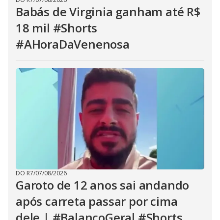
Babás de Virginia ganham até R$
18 mil #Shorts
#AHoraDaVenenosa
DO R7
/
07/08/2026
Garoto de 12 anos sai andando
após carreta passar por cima
dele | #BalançoGeral #Shorts