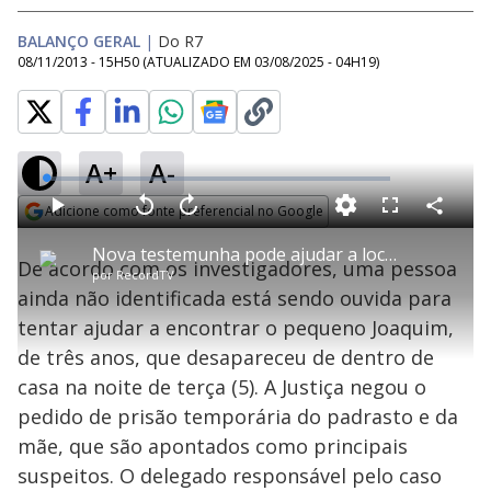
BALANÇO GERAL
|
Do R7
08/11/2013 - 15H50
(ATUALIZADO EM
03/08/2025 - 04H19
)
A+
A-
L
o
a
Adicione como fonte preferencial no Google
d
C
P
V
A
P
F
e
o
l
o
v
u
Opens in new window
d
m
a
l
a
l
:
Nova testemunha pode ajudar a localizar menino Joaquim, em Ribeirão Preto (SP)
p
y
t
n
l
0
De acordo com os investigadores, uma pessoa
a
a
ç
s
.
por
RecordTV
r
r
a
c
7
t
1
r
l
r
4
ainda não identificada está sendo ouvida para
i
0
1
e
%
l
s
0
e
h
tentar ajudar a encontrar o pequeno Joaquim,
e
s
n
a
g
e
r
u
g
de três anos, que desapareceu de dentro de
n
u
a
d
n
o
d
casa na noite de terça (5). A Justiça negou o
s
o
s
pedido de prisão temporária do padrasto e da
y
mãe, que são apontados como principais
suspeitos. O delegado responsável pelo caso
M
u