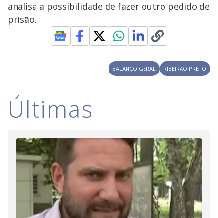
V
d
analisa a possibilidade de fazer outro pedido de
o
prisão.
i
d
BALANÇO GERAL
RIBEIRÃO PRETO
e
Últimas
o