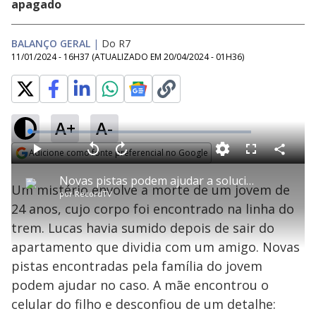
apagado
BALANÇO GERAL
|
Do R7
11/01/2024 - 16H37
(ATUALIZADO EM
20/04/2024 - 01H36
)
A+
A-
L
o
a
Adicione como fonte preferencial no Google
d
C
P
V
A
P
F
e
o
l
o
v
u
Opens in new window
d
m
a
l
a
l
:
Novas pistas podem ajudar a solucionar caso do jovem de 24 anos morto na linha trem
p
y
t
n
l
4
Um mistério envolve a morte de um jovem de
a
a
ç
s
.
por
RecordTV
r
r
a
c
3
t
1
r
l
r
4
24 anos, cujo corpo foi encontrado na linha do
i
0
1
e
%
l
s
0
e
h
trem. Lucas havia sumido depois de sair do
e
s
n
a
g
e
r
u
g
apartamento que dividia com um amigo. Novas
n
u
a
d
n
o
d
pistas encontradas pela família do jovem
s
o
s
podem ajudar no caso. A mãe encontrou o
y
celular do filho e desconfiou de um detalhe: