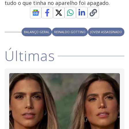
tudo o que tinha no aparelho foi apagado.
M
V
u
d
o
i
BALANÇO GERAL
REINALDO GOTTINO
JOVEM ASSASSINADO
d
Últimas
e
o