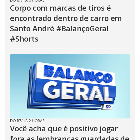
DO R7
/
HÁ 6 HORAS
Corpo com marcas de tiros é
encontrado dentro de carro em
Santo André #BalançoGeral
#Shorts
DO R7
/
HÁ 2 HORAS
Você acha que é positivo jogar
fora as lembranças guardadas de