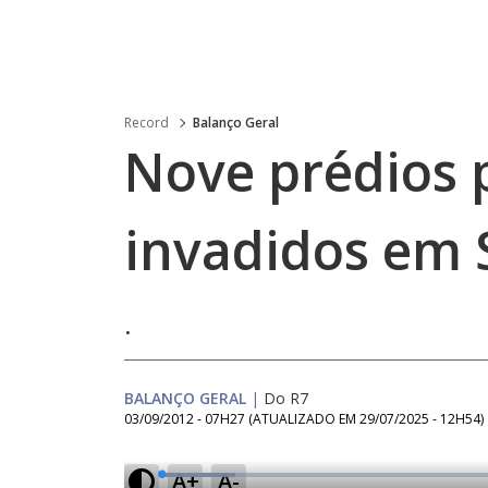
Record
Balanço Geral
Nove prédios 
invadidos em 
.
BALANÇO GERAL
|
Do R7
03/09/2012 - 07H27
(ATUALIZADO EM
29/07/2025 - 12H54
)
A+
A-
L