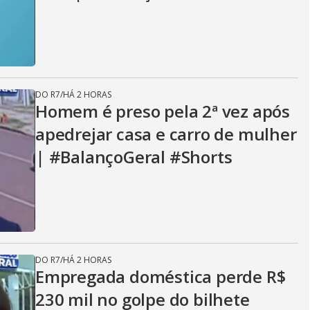
DO R7
/
HÁ 2 HORAS
Homem é preso pela 2ª vez após
apedrejar casa e carro de mulher
| #BalançoGeral #Shorts
DO R7
/
HÁ 2 HORAS
Empregada doméstica perde R$
230 mil no golpe do bilhete