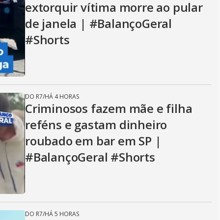
extorquir vítima morre ao pular
de janela | #BalançoGeral
#Shorts
DO R7
/
HÁ 4 HORAS
Criminosos fazem mãe e filha
reféns e gastam dinheiro
roubado em bar em SP |
#BalançoGeral #Shorts
DO R7
/
HÁ 5 HORAS