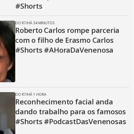
i
#Shorts
d
DO R7
/
HÁ 34 MINUTOS
Roberto Carlos rompe parceria
com o filho de Erasmo Carlos
e
#Shorts #AHoraDaVenenosa
o
DO R7
/
HÁ 1 HORA
Reconhecimento facial anda
dando trabalho para os famosos
#Shorts #PodcastDasVenenosas