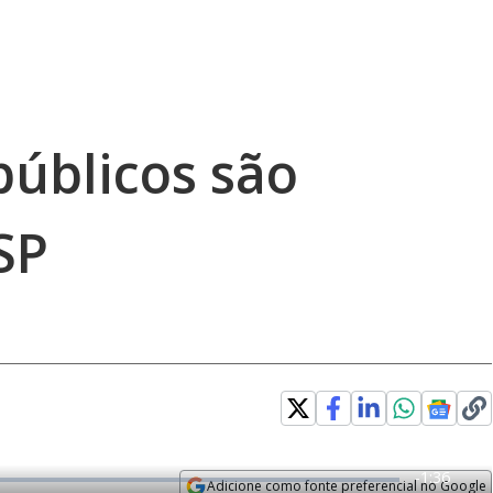
públicos são
SP
R
-
1:36
Adicione como fonte preferencial no Google