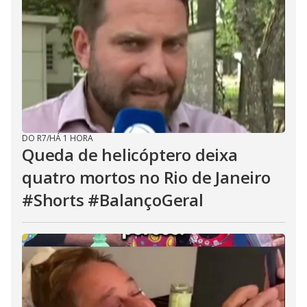
i
d
e
o
DO R7
/
HÁ 1 HORA
Queda de helicóptero deixa
quatro mortos no Rio de Janeiro
#Shorts #BalançoGeral