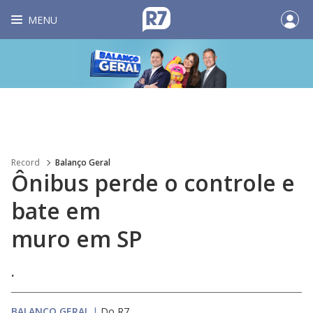
MENU
Record
Balanço Geral
Ônibus perde o controle e
bate em
muro em SP
.
BALANÇO GERAL
|
Do R7