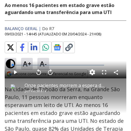
Ao menos 16 pacientes em estado grave estão
aguardando uma transferência para uma UTI
BALANÇO GERAL
|
Do R7
09/03/2021 - 14H45
(ATUALIZADO EM
20/04/2024 - 21H08
)
A+
A-
L
o
a
Adicione como fonte preferencial no Google
d
C
P
V
A
P
F
e
o
l
o
v
u
Opens in new window
d
m
a
l
a
l
:
Onze pacientes morrem a espera de leito de UTI em Taboão da Serra
p
y
t
n
l
1
Na cidade de Taboão da Serra, na Grande São
a
a
ç
s
.
por
RecordTV
r
r
a
c
8
t
1
r
l
r
4
Paulo, 11 pessoas morreram enquanto
i
0
1
e
%
l
s
0
e
h
esperavam um leito de UTI. Ao menos 16
e
s
n
a
g
e
r
u
g
pacientes em estado grave estão aguardando
n
u
a
d
n
o
d
uma transferência para uma UTI. No estado de
s
o
s
São Paulo, quase 82% das Unidades de Terapia