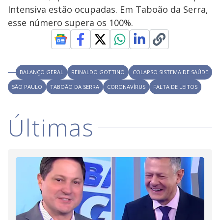
y
Intensiva estão ocupadas. Em Taboão da Serra,
esse número supera os 100%.
M
V
u
d
o
i
BALANÇO GERAL
REINALDO GOTTINO
COLAPSO SISTEMA DE SAÚDE
SÃO PAULO
TABOÃO DA SERRA
d
CORONAVÍRUS
FALTA DE LEITOS
Últimas
e
o