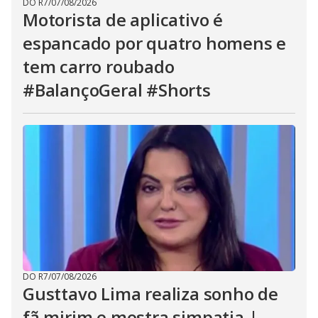
DO R7
/
07/08/2026
Motorista de aplicativo é
espancado por quatro homens e
tem carro roubado
#BalançoGeral #Shorts
DO R7
/
07/08/2026
Gusttavo Lima realiza sonho de
fã mirim e mostra simpatia |