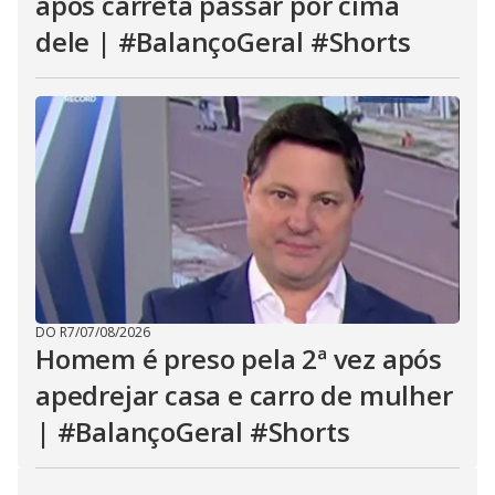
após carreta passar por cima
dele | #BalançoGeral #Shorts
DO R7
/
07/08/2026
Homem é preso pela 2ª vez após
apedrejar casa e carro de mulher
| #BalançoGeral #Shorts