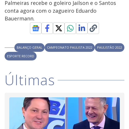
Palmeiras recebe o goleiro Jailson e o Santos
M
V
u
d
conta agora com o zagueiro Eduardo
o
Bauermann.
i
d
BALANÇO GERAL
CAMPEONATO PAULISTA 2022
PAULISTÃO 2022
ESPORTE RECORD
e
Últimas
o