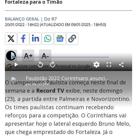
Fortaleza para o Timão
BALANÇO GERAL
|
Do R7
20/01/2022 - 16H22
(ATUALIZADO EM
09/01/2025 - 18H50
)
A+
A-
L
o
a
Adicione como fonte preferencial no Google
d
C
P
V
A
P
F
e
o
l
o
v
u
Opens in new window
d
m
a
l
a
l
:
Paulistão 2022: Corinthians anuncia Bruno Melo como reforço para o campeonato
p
y
t
n
l
4
O Campeonato Paulista começa neste final de
a
a
ç
s
.
por
RecordTV
r
r
a
c
4
t
1
r
l
r
5
semana e a
Record TV
exibe, neste domingo
i
0
1
e
%
l
s
0
e
h
(23), a partida entre Palmeiras e Novorizontino.
e
s
n
a
g
e
r
u
g
Os times paulistas continuam recebendo
n
u
a
d
n
o
d
reforços para a competição. O Corinthians vai
s
o
s
apresentar hoje o lateral esquerdo Bruno Melo,
y
que chega emprestado do Fortaleza. Já o