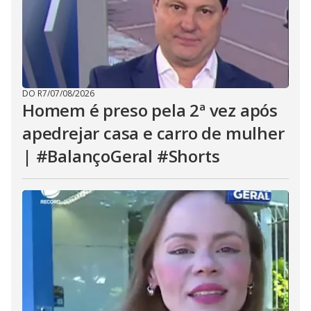
DO R7
/
07/08/2026
Homem é preso pela 2ª vez após
apedrejar casa e carro de mulher
| #BalançoGeral #Shorts