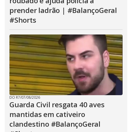
roubado e ajuda polícia a
prender ladrão | #BalançoGeral
#Shorts
DO R7
/
07/08/2026
Guarda Civil resgata 40 aves
mantidas em cativeiro
clandestino #BalançoGeral