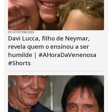
DO R7
/
07/08/2026
Davi Lucca, filho de Neymar,
revela quem o ensinou a ser
humilde | #AHoraDaVenenosa
#Shorts