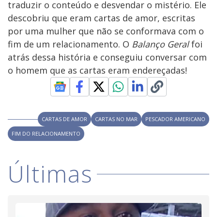
traduzir o conteúdo e desvendar o mistério. Ele
M
V
u
d
descobriu que eram cartas de amor, escritas
o
por uma mulher que não se conformava com o
i
fim de um relacionamento. O
Balanço Geral
foi
atrás dessa história e conseguiu conversar com
o homem que as cartas eram endereçadas!
d
e
CARTAS DE AMOR
CARTAS NO MAR
PESCADOR AMERICANO
o
FIM DO RELACIONAMENTO
Últimas