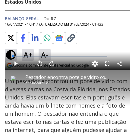
Estados Unidos
BALANÇO GERAL
|
Do R7
16/04/2021 - 16H17
(ATUALIZADO EM
31/03/2024 - 01H33
)
A+
A-
L
o
a
Adicione como fonte preferencial no Google
d
C
P
V
A
P
F
e
o
l
o
v
u
Opens in new window
d
m
a
l
a
l
:
Pescador encontra pote de vidro com cartas de amor de brasileira boiando no mar
p
y
t
n
l
1
Um pescador encontrou um pote de vidro com
a
a
ç
s
.
por
RecordTV
r
r
a
c
8
t
1
r
l
r
1
diversas cartas na Costa da Flórida, nos Estados
i
0
1
e
%
l
s
0
e
h
Unidos. Elas estavam escritas em português e
e
s
n
a
g
e
r
u
g
ainda havia um bilhete com nomes e a foto de
n
u
a
d
n
o
d
um homem. O pescador não entendia o que
s
o
s
estava escrito nas cartas e fez uma publicação
y
na internet, para que alguém pudesse ajudar a