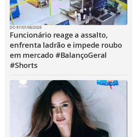
DO R7
/
07/08/2026
Funcionário reage a assalto,
enfrenta ladrão e impede roubo
em mercado #BalançoGeral
#Shorts