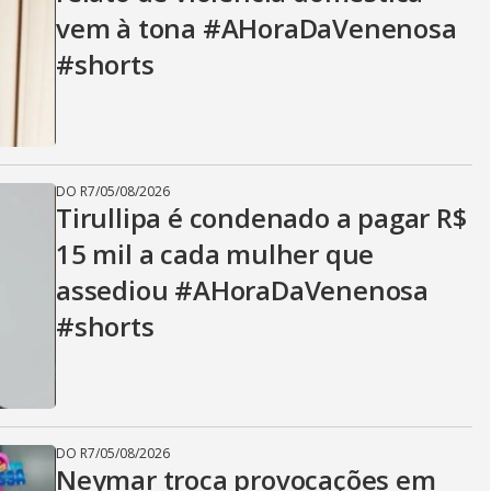
vem à tona #AHoraDaVenenosa
#shorts
DO R7
/
05/08/2026
Tirullipa é condenado a pagar R$
15 mil a cada mulher que
assediou #AHoraDaVenenosa
#shorts
DO R7
/
05/08/2026
Neymar troca provocações em