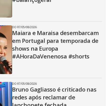
DO R7
/
05/08/2026
Maiara e Maraisa desembarcam
em Portugal para temporada de
shows na Europa
#AHoraDaVenenosa #shorts
DO R7
/
05/08/2026
Bruno Gagliasso é criticado nas
redes após reclamar de
lanchonete fechada