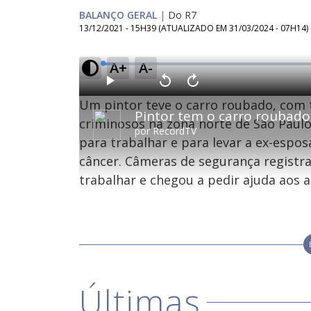
BALANÇO GERAL
|
Do R7
13/12/2021 - 15H39
(ATUALIZADO EM
31/03/2024 - 07H14
)
A+
A-
L
o
a
d
P
V
A
e
l
o
v
d
Um pintor teve o carro roubado, com 
a
l
a
:
y
t
n
2
a
ç
criminosos na zona norte de São Paulo
.
r
a
3
por
RecordTV
1
r
2
para trabalhar e para levar a ex-espos
0
1
%
s
0
e
s
câncer. Câmeras de segurança registr
g
e
u
g
n
u
trabalhar e chegou a pedir ajuda aos 
d
n
o
d
s
o
s
M
u
d
o
Últimas