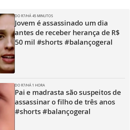
V
DO R7
/
HÁ 45 MINUTOS
Jovem é assassinado um dia
i
antes de receber herança de R$
50 mil #shorts #balançogeral
d
e
DO R7
/
HÁ 1 HORA
Pai e madrasta são suspeitos de
o
assassinar o filho de três anos
#shorts #balançogeral