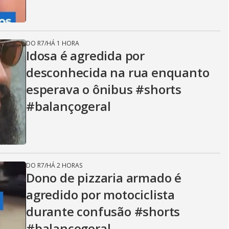
DO R7
/
HÁ 1 HORA
Idosa é agredida por
desconhecida na rua enquanto
esperava o ônibus #shorts
#balançogeral
DO R7
/
HÁ 2 HORAS
Dono de pizzaria armado é
agredido por motociclista
durante confusão #shorts
#balançogeral