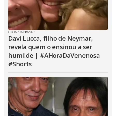
DO R7
/
07/08/2026
Davi Lucca, filho de Neymar,
revela quem o ensinou a ser
humilde | #AHoraDaVenenosa
#Shorts