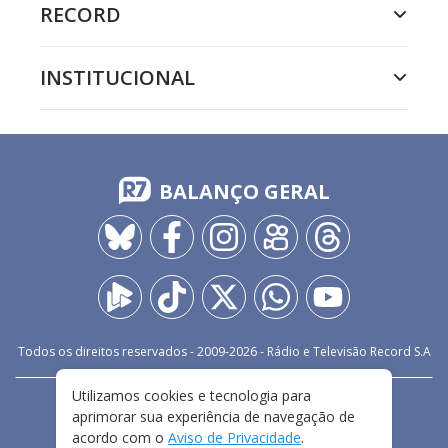
RECORD
INSTITUCIONAL
BALANÇO GERAL
Todos os direitos reservados - 2009-
2026
- Rádio e Televisão Record S.A
Utilizamos cookies e tecnologia para
CARREIRA
FALE CONOSCO
PRIVACIDADE
aprimorar sua experiência de navegação de
TERMOS E CONDIÇÕES DE USO
acordo com o
Aviso de Privacidade
.