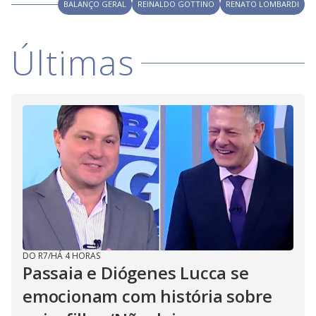
V
BALANÇO GERAL
REINALDO GOTTINO
RENATO LOMBARDI
d
o
i
Últimas
d
e
o
DO R7
/
HÁ 4 HORAS
Passaia e Diógenes Lucca se
emocionam com história sobre