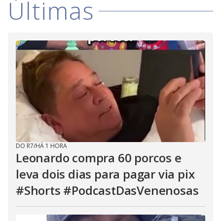
Últimas
i
d
e
o
DO R7
/
HÁ 1 HORA
Leonardo compra 60 porcos e
leva dois dias para pagar via pix
#Shorts #PodcastDasVenenosas