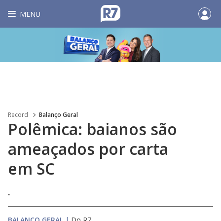
MENU
Record
Balanço Geral
Polêmica: baianos são
ameaçados por carta
em SC
.
BALANÇO GERAL
|
Do R7