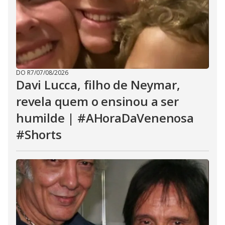
DO R7
/
07/08/2026
Davi Lucca, filho de Neymar,
revela quem o ensinou a ser
humilde | #AHoraDaVenenosa
#Shorts