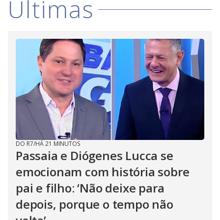
V
Últimas
o
i
d
e
o
DO R7
/
HÁ 21 MINUTOS
Passaia e Diógenes Lucca se
emocionam com história sobre
pai e filho: ‘Não deixe para
depois, porque o tempo não