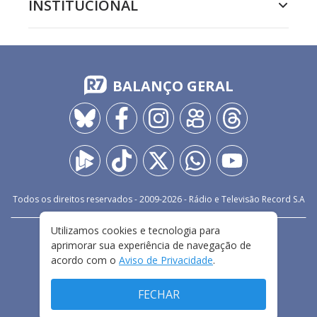
INSTITUCIONAL
BALANÇO GERAL
Todos os direitos reservados - 2009-
2026
- Rádio e Televisão Record S.A
Utilizamos cookies e tecnologia para
CARREIRA
FALE CONOSCO
PRIVACIDADE
aprimorar sua experiência de navegação de
TERMOS E CONDIÇÕES DE USO
acordo com o
Aviso de Privacidade
.
FECHAR