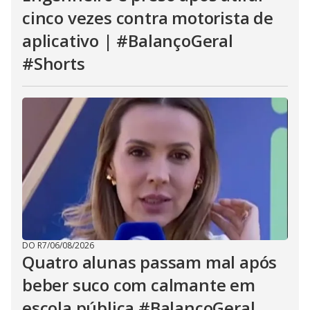
cinco vezes contra motorista de
aplicativo | #BalançoGeral
#Shorts
DO R7
/
06/08/2026
Quatro alunas passam mal após
beber suco com calmante em
escola pública #BalançoGeral