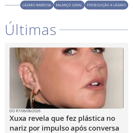
V
o
LÁZARO BARBOSA
BALANÇO GERAL
PERSEGUIÇÃO A LÁZARO
i
Últimas
d
e
o
DO R7
/
06/08/2026
Xuxa revela que fez plástica no
nariz por impulso após conversa