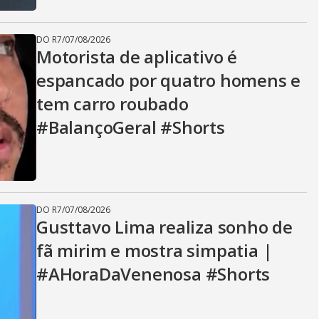
DO R7
/
07/08/2026
Motorista de aplicativo é
espancado por quatro homens e
tem carro roubado
#BalançoGeral #Shorts
DO R7
/
07/08/2026
Gusttavo Lima realiza sonho de
fã mirim e mostra simpatia |
#AHoraDaVenenosa #Shorts