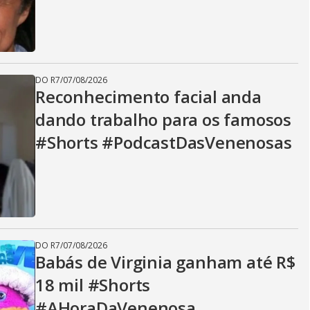
DO R7
/
07/08/2026
Reconhecimento facial anda
dando trabalho para os famosos
#Shorts #PodcastDasVenenosas
DO R7
/
07/08/2026
Babás de Virginia ganham até R$
18 mil #Shorts
#AHoraDaVenenosa