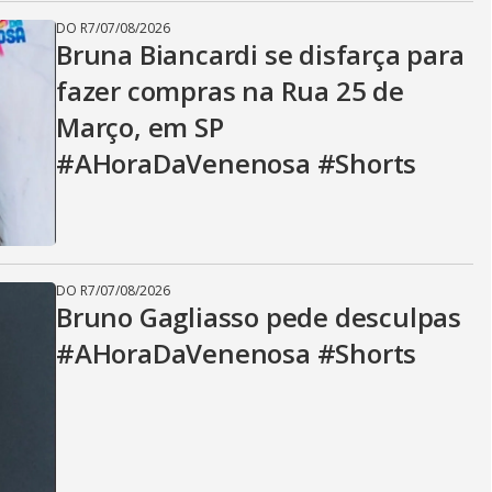
DO R7
/
07/08/2026
Bruna Biancardi se disfarça para
fazer compras na Rua 25 de
Março, em SP
#AHoraDaVenenosa #Shorts
DO R7
/
07/08/2026
Bruno Gagliasso pede desculpas
#AHoraDaVenenosa #Shorts